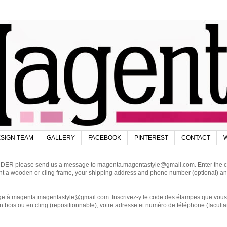
SIGN TEAM
GALLERY
FACEBOOK
PINTEREST
CONTACT
W
DER please send us a message to magenta.magentastyle@gmail.com. Enter the code
ant a wooden or cling frame, your shipping address and phone number (optional) an
magenta.magentastyle@gmail.com. Inscrivez-y le code des étampes que vous dés
 bois ou en cling (repositionnable), votre adresse et numéro de téléphone (facultat