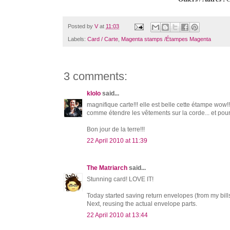
Posted by
V
at
11:03
Labels:
Card / Carte
,
Magenta stamps /Étampes Magenta
3 comments:
klolo
said...
magnifique carte!!! elle est belle cette étampe wow!
comme étendre les vêtements sur la corde... et pour
Bon jour de la terre!!!
22 April 2010 at 11:39
The Matriarch
said...
Stunning card! LOVE IT!
Today started saving return envelopes (from my bill
Next, reusing the actual envelope parts.
22 April 2010 at 13:44