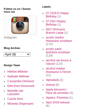
Labels
Follow us on / Suivez
nous sur
07.1028.D Happy
Birthday
(1)
07.430.I Happy
Birthday
(1)
0817.M Acacia
Branch Large
(1)
Instagram
acrylic marker
/marqueur acrylique
(172)
Blog Archive
acrylic paint
/peinture acrylique
(129)
alcohol ink /encre à
l'alcool
(123)
Design Team
alcohol marker
Hélène Métivier
/marqueur à l'encre
(11)
Nathalie Métivier
Alphabets
(2)
Cassandra DeGrace
Animal
(6)
Ellie Knol-Groenveld
Apple blossom /
Mariette van
Fleur de pommier
(3)
Leeuwen
Apples / Pommes
(1)
Carole Dion
April 2019 release
Miranda Degenaars
(6)