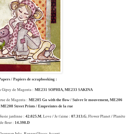
apers / Papiers de scrapbooking :
n Gipsy de Magenta :
ME231 SOPHIA, ME233 SAKINA
 rue de Magenta :
ME205 Go with the flow / Suivre le mouvement, ME206
ME208 Street Prints / Empreintes de la rue
Susie jardinne :
, Love / Je t'aime :
, Flower Planet / Planète
42.025.M
07.313.G
de fleur :
14.398.D
learsnap Inks, Ranger Glossy Accent