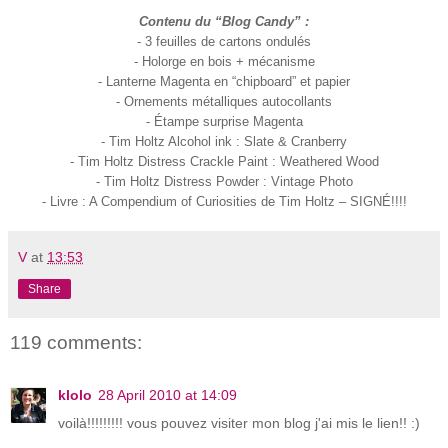
Contenu du “Blog Candy” :
- 3 feuilles de cartons ondulés
- Holorge en bois + mécanisme
- Lanterne Magenta en “chipboard” et papier
- Ornements métalliques autocollants
- Étampe surprise Magenta
- Tim Holtz Alcohol ink : Slate & Cranberry
- Tim Holtz Distress Crackle Paint : Weathered Wood
- Tim Holtz Distress Powder : Vintage Photo
- Livre : A Compendium of Curiosities de Tim Holtz – SIGNÉ!!!!
V
at
13:53
Share
119 comments:
klolo
28 April 2010 at 14:09
voilà!!!!!!!!! vous pouvez visiter mon blog j'ai mis le lien!! :)