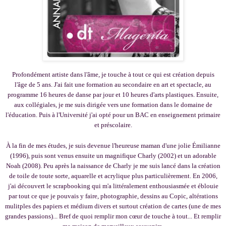
Profondément artiste dans l'âme, je touche à tout ce qui est création depuis
l'âge de 5 ans. J'ai fait une formation au secondaire en art et spectacle, au
programme 16 heures de danse par jour et 10 heures d'arts plastiques. Ensuite,
aux collégiales, je me suis dirigée vers une formation dans le domaine de
l'éducation. Puis à l'Université j'ai opté pour un BAC en enseignement primaire
et préscolaire.
À la fin de mes études, je suis devenue l'heureuse maman d'une jolie Émilianne
(1996), puis sont venus ensuite un magnifique Charly (2002) et un adorable
Noah (2008). Peu après la naissance de Charly je me suis lancé dans la création
de toile de toute sorte, aquarelle et acrylique plus particulièrement. En 2006,
j'ai découvert le scrapbooking qui m'a littéralement enthousiasmée et éblouie
par tout ce que je pouvais y faire, photographie, dessins au Copic, altérations
mulitples des papiers et médium divers et surtout création de cartes (une de mes
grandes passions)... Bref de quoi remplir mon cœur de touche à tout... Et remplir