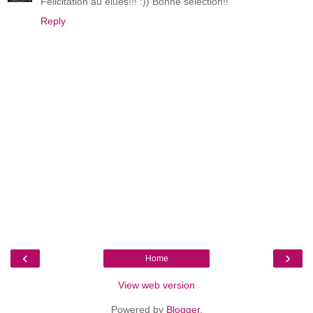
Félicitation au élues!!! :)) Bonne sélection!!
Reply
‹
›
Home
View web version
Powered by
Blogger
.