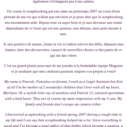
également n'échappent pas à ma caméra.
J'ai connu le scrapbooking par une amie au printemps 2007 au cours d'une
période de ma vie qui n'allait pas très bien et je peux dire que le scrapbooking
m'a énormément aidé. Depuis tout va super bien et je suis devenue une totale
dépendante de ce loisir qui est une passion, une détente, mon petit monde à
moi.
Je suis positive de nature, j'aime la vie et j'adore relever des défis, dépasser mes
limites, faire des découvertes, essayer de nouvelles choses ca fait partie de ce
qui me fait vibrer.
C'est un grand plaisir pour moi de me joindre à la formidable équipe Magenta
et je souhaite que mes créations puissent inspirer vos projets à venir!
My name is Pascale, Pascalou on forums. I work as a Legal Assistant but first
of all I’m the mother of 2 wonderful children that I love with all my heart,
Marilyne 18, a stylish little ray of sunshine and Patrick 15, talented sportsman
with a kind heart. They are of course my main inspiration with my 3 cats. My
family and friends don’t escape my camera either.
I discovered scrapbooking with a friend spring 2007 during a rough time in
my life and I can say that scrapbooking helped me a lot. Since everything is
good and I’ve become a total addict of that hobby which became a passion, a