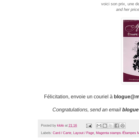
voici son prix, une 
and her pric
Félicitation, envoie un couriel à
blogue@m
Congratulations, send an email
blogu
Posted by
klolo
at
21:16
Labels:
Card / Carte
,
Layout / Page
,
Magenta stamps /Étampes 