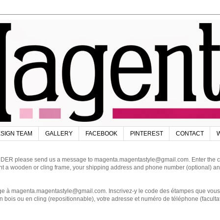
SIGN TEAM
GALLERY
FACEBOOK
PINTEREST
CONTACT
W
DER please send us a message to magenta.magentastyle@gmail.com. Enter the code
ant a wooden or cling frame, your shipping address and phone number (optional) an
magenta.magentastyle@gmail.com. Inscrivez-y le code des étampes que vous dés
 bois ou en cling (repositionnable), votre adresse et numéro de téléphone (facultat