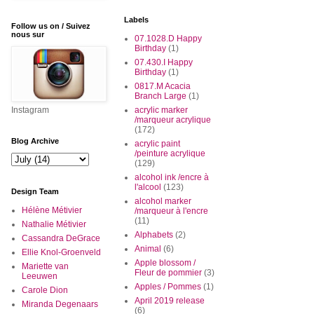
Labels
Follow us on / Suivez
nous sur
07.1028.D Happy
Birthday
(1)
07.430.I Happy
Birthday
(1)
0817.M Acacia
Branch Large
(1)
Instagram
acrylic marker
/marqueur acrylique
(172)
Blog Archive
acrylic paint
/peinture acrylique
(129)
alcohol ink /encre à
l'alcool
(123)
Design Team
alcohol marker
Hélène Métivier
/marqueur à l'encre
(11)
Nathalie Métivier
Alphabets
(2)
Cassandra DeGrace
Animal
(6)
Ellie Knol-Groenveld
Apple blossom /
Mariette van
Fleur de pommier
(3)
Leeuwen
Apples / Pommes
(1)
Carole Dion
April 2019 release
Miranda Degenaars
(6)