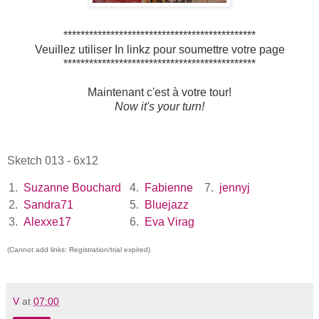
*********************************************
Veuillez utiliser In linkz pour soumettre votre page
*********************************************
Maintenant c'est à votre tour!
Now it's your turn!
Sketch 013 - 6x12
1.
Suzanne Bouchard
4.
Fabienne
7.
jennyj
2.
Sandra71
5.
Bluejazz
3.
Alexxe17
6.
Eva Virag
(Cannot add links: Registration/trial expired)
V
at
07:00