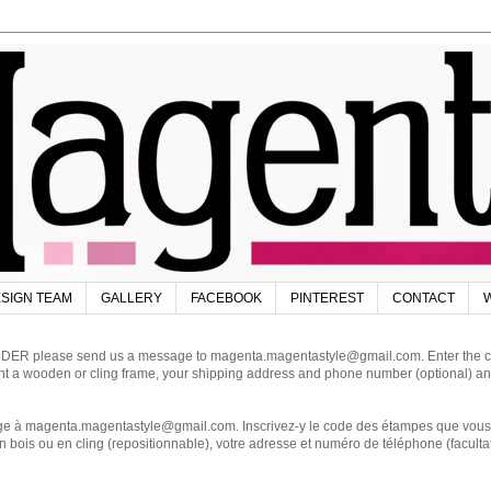
SIGN TEAM
GALLERY
FACEBOOK
PINTEREST
CONTACT
W
DER please send us a message to magenta.magentastyle@gmail.com. Enter the code
ant a wooden or cling frame, your shipping address and phone number (optional) an
magenta.magentastyle@gmail.com. Inscrivez-y le code des étampes que vous dés
 bois ou en cling (repositionnable), votre adresse et numéro de téléphone (facultat