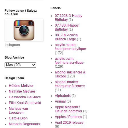
Labels
Follow us on / Suivez
nous sur
07.1028.D Happy
Birthday
(1)
07.430.I Happy
Birthday
(1)
0817.M Acacia
Branch Large
(1)
Instagram
acrylic marker
/marqueur acrylique
(172)
Blog Archive
acrylic paint
/peinture acrylique
(129)
alcohol ink /encre à
l'alcool
(123)
Design Team
alcohol marker
Hélène Métivier
/marqueur à l'encre
(11)
Nathalie Métivier
Alphabets
(2)
Cassandra DeGrace
Animal
(6)
Ellie Knol-Groenveld
Apple blossom /
Mariette van
Fleur de pommier
(3)
Leeuwen
Apples / Pommes
(1)
Carole Dion
April 2019 release
Miranda Degenaars
(6)