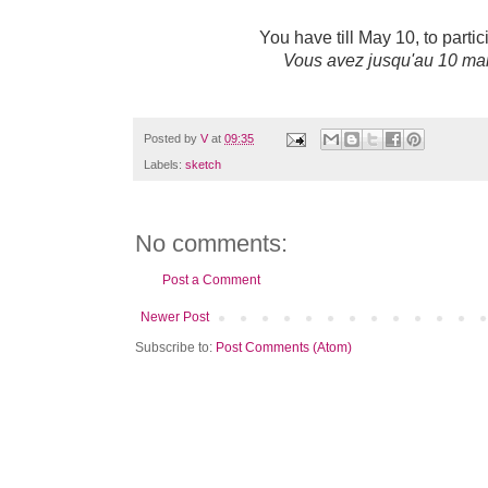
You have till May 10, to parti
Vous avez jusqu'au 10 mai 
Posted by
V
at
09:35
Labels:
sketch
No comments:
Post a Comment
Newer Post
Subscribe to:
Post Comments (Atom)