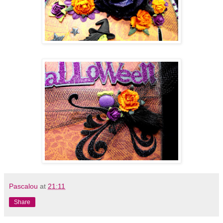
Pascalou
at
21:11
Share