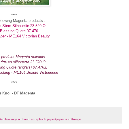
****
following Magenta products :
n Stem Silhouette 23.520.O
h Blessing Quote 07.476
per - ME164 Victorian Beauty
les produits Magenta suivants :
 tige en silhouette 23.520.O
sing Quote (anglais) 07.476.L
ooking - ME164 Beauté Victorienne
****
ie Knol - DT Magenta
 /embossage à chaud
,
scrapbook paper/papier à collimage