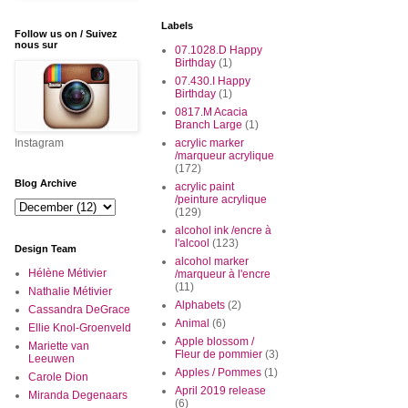
Labels
Follow us on / Suivez
nous sur
07.1028.D Happy
Birthday
(1)
07.430.I Happy
Birthday
(1)
0817.M Acacia
Branch Large
(1)
Instagram
acrylic marker
/marqueur acrylique
(172)
Blog Archive
acrylic paint
/peinture acrylique
(129)
alcohol ink /encre à
l'alcool
(123)
Design Team
alcohol marker
Hélène Métivier
/marqueur à l'encre
(11)
Nathalie Métivier
Alphabets
(2)
Cassandra DeGrace
Animal
(6)
Ellie Knol-Groenveld
Apple blossom /
Mariette van
Fleur de pommier
(3)
Leeuwen
Apples / Pommes
(1)
Carole Dion
April 2019 release
Miranda Degenaars
(6)