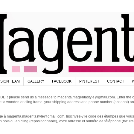
SIGN TEAM
GALLERY
FACEBOOK
PINTEREST
CONTACT
W
DER please send us a message to magenta.magentastyle@gmail.com. Enter the code
ant a wooden or cling frame, your shipping address and phone number (optional) an
magenta.magentastyle@gmail.com. Inscrivez-y le code des étampes que vous dés
 bois ou en cling (repositionnable), votre adresse et numéro de téléphone (facultat