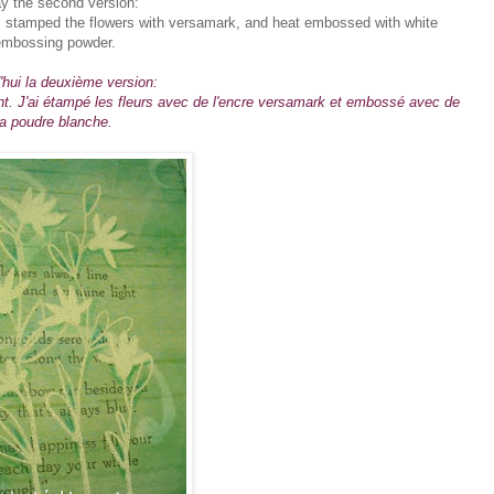
y the second version:
 I stamped the flowers with versamark, and heat embossed with white
embossing powder.
'hui la deuxième version:
nt. J'ai étampé les fleurs avec de l'encre versamark et embossé avec de
la poudre blanche.