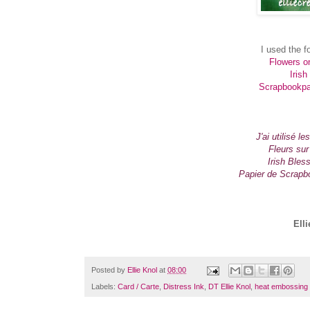
I used the 
Flowers o
Iris
Scrapbookpa
J'ai utilisé 
Fleurs sur
Irish Bles
Papier de Scrapb
Ell
Posted by
Ellie Knol
at
08:00
Labels:
Card / Carte
,
Distress Ink
,
DT Ellie Knol
,
heat embossing