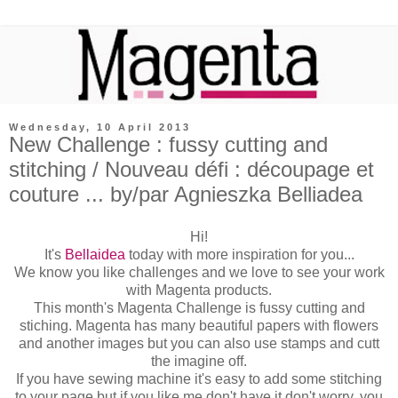
Wednesday, 10 April 2013
New Challenge : fussy cutting and
stitching / Nouveau défi : découpage et
couture ... by/par Agnieszka Belliadea
Hi!
It's
Bellaidea
today with more inspiration for you...
We know you like challenges and we love to see your work
with Magenta products.
This month's Magenta Challenge is fussy cutting and
stiching. Magenta has many beautiful papers with flowers
and another images but you can also use stamps and cutt
the imagine off.
If you have sewing machine it's easy to add some stitching
to your page but if you like me don't have it don't worry, you