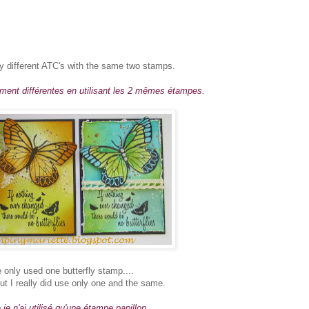
tly different ATC's with the same two stamps.
rement différentes en utilisant les 2 mêmes étampes.
e only used one butterfly stamp....
but I really did use only one and the same.
je n'ai utilisé qu'une étampe papillon...