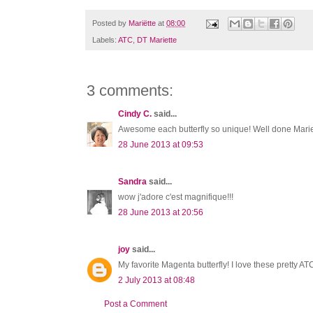
Posted by
Mariëtte
at
08:00
Labels:
ATC
,
DT Mariette
3 comments:
Cindy C.
said...
Awesome each butterfly so unique! Well done Marie
28 June 2013 at 09:53
Sandra
said...
wow j'adore c'est magnifique!!!
28 June 2013 at 20:56
joy
said...
My favorite Magenta butterfly! I love these pretty ATC
2 July 2013 at 08:48
Post a Comment