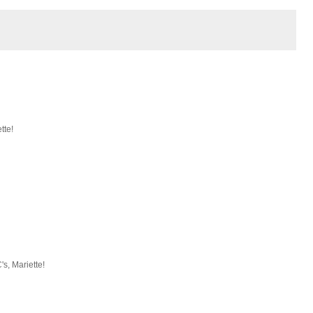
tte!
's, Mariette!