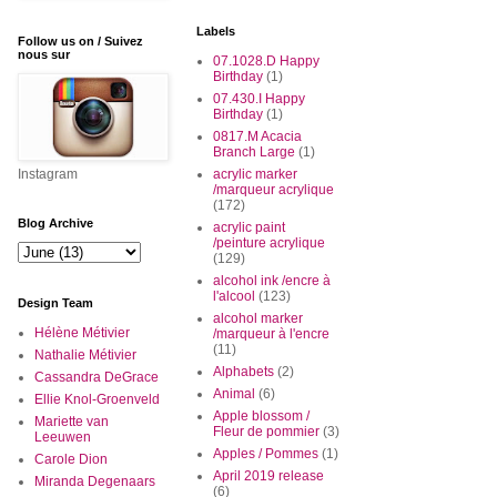
Labels
Follow us on / Suivez
nous sur
07.1028.D Happy
Birthday
(1)
07.430.I Happy
Birthday
(1)
0817.M Acacia
Branch Large
(1)
Instagram
acrylic marker
/marqueur acrylique
(172)
Blog Archive
acrylic paint
/peinture acrylique
(129)
alcohol ink /encre à
l'alcool
(123)
Design Team
alcohol marker
Hélène Métivier
/marqueur à l'encre
(11)
Nathalie Métivier
Alphabets
(2)
Cassandra DeGrace
Animal
(6)
Ellie Knol-Groenveld
Apple blossom /
Mariette van
Fleur de pommier
(3)
Leeuwen
Apples / Pommes
(1)
Carole Dion
April 2019 release
Miranda Degenaars
(6)