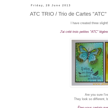
Friday, 28 June 2013
ATC TRIO / Trio de Cartes "ATC"
I have created three sligh
J'ai créé trois petites "ATC" légè
Are you sure I'v
They look so different, 
Êtes-vous certain que 