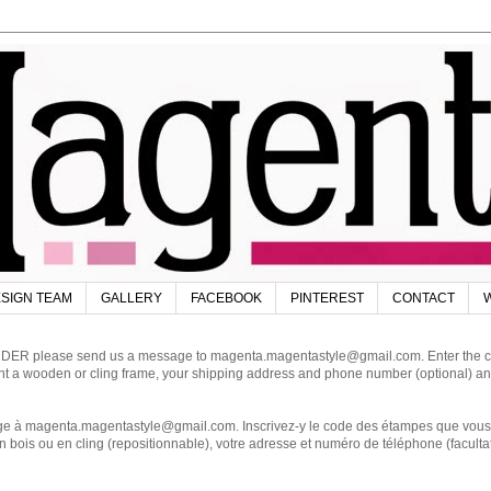
SIGN TEAM
GALLERY
FACEBOOK
PINTEREST
CONTACT
W
DER please send us a message to magenta.magentastyle@gmail.com. Enter the code
ant a wooden or cling frame, your shipping address and phone number (optional) an
magenta.magentastyle@gmail.com. Inscrivez-y le code des étampes que vous dés
 bois ou en cling (repositionnable), votre adresse et numéro de téléphone (facultat