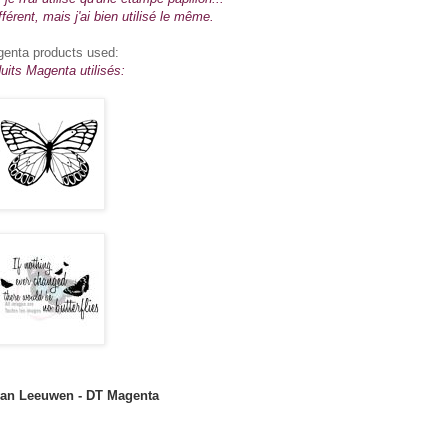
fférent, mais j'ai bien utilisé le même.
enta products used:
uits Magenta utilisés:
van Leeuwen - DT Magenta