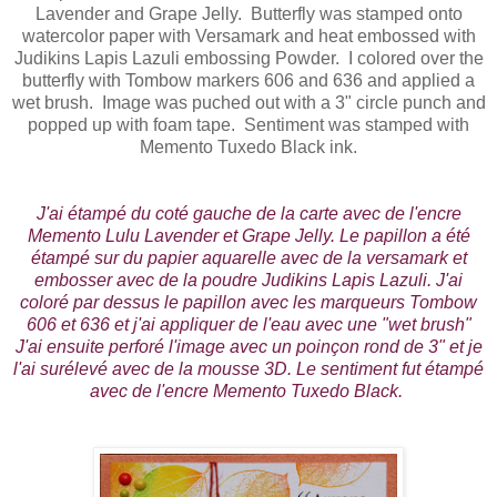
Lavender and Grape Jelly. Butterfly was stamped onto
watercolor paper with Versamark and heat embossed with
Judikins Lapis Lazuli embossing Powder. I colored over the
butterfly with Tombow markers 606 and 636 and applied a
wet brush. Image was puched out with a 3" circle punch and
popped up with foam tape. Sentiment was stamped with
Memento Tuxedo Black ink.
J'ai étampé du coté gauche de la carte avec de l'encre
Memento Lulu Lavender et Grape Jelly. Le papillon a été
étampé sur du papier aquarelle avec de la versamark et
embosser avec de la poudre Judikins Lapis Lazuli. J'ai
coloré par dessus le papillon avec les marqueurs Tombow
606 et 636 et j'ai appliquer de l'eau avec une "wet brush"
J'ai ensuite perforé l'image avec un poinçon rond de 3" et je
l'ai surélevé avec de la mousse 3D. Le sentiment fut étampé
avec de l'encre Memento Tuxedo Black.