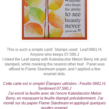
This is such a simple card! Stamps used: Leaf 0661.H;
Anyone who keeps 07.590.J
I inked the Leaf stamp with Kaleidacolor Melon Berry ink and
stamped, while masking the nearest other leaf. Panel was
affixed to Flame Stardream paper, and I applied a few
enamel dots.
Cette carte est si simple! Étampes utilisées : Feuille 0661.H;
Sentiment 07.590.J
J'ai encré la feuille avec de l'encre Kaleidacolor Melon
Berry, en masquant la feuille étampé précédemment. J'ai
monté sur du papier Flame Stardream et appliqué quelques
gouttes enamel.