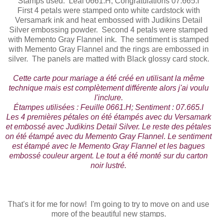
Stamps used: Leaf 0661.H; Congratulations 07.665.I
First 4 petals were stamped onto white cardstock with
Versamark ink and heat embossed with Judikins Detail
Silver embossing powder. Second 4 petals were stamped
with Memento Gray Flannel ink. The sentiment is stamped
with Memento Gray Flannel and the rings are embossed in
silver. The panels are matted with Black glossy card stock.
Cette carte pour mariage a été créé en utilisant la même
technique mais est complètement différente alors j'ai voulu
l'inclure.
Étampes utilisées : Feuille 0661.H; Sentiment : 07.665.I
Les 4 premières pétales on été étampés avec du Versamark
et embossé avec Judikins Detail Silver. Le reste des pétales
on été étampé avec du Memento Gray Flannel. Le sentiment
est étampé avec le Memento Gray Flannel et les bagues
embossé couleur argent. Le tout a été monté sur du carton
noir lustré.
That's it for me for now! I'm going to try to move on and use
more of the beautiful new stamps.