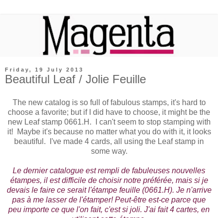
Friday, 19 July 2013
Beautiful Leaf / Jolie Feuille
The new catalog is so full of fabulous stamps, it's hard to
choose a favorite; but if I did have to choose, it might be the
new Leaf stamp 0661.H. I can't seem to stop stamping with
it! Maybe it's because no matter what you do with it, it looks
beautiful. I've made 4 cards, all using the Leaf stamp in
some way.
Le dernier catalogue est rempli de fabuleuses nouvelles
étampes, il est difficile de choisir notre préférée, mais si je
devais le faire ce serait l'étampe feuille (0661.H). Je n'arrive
pas à me lasser de l'étamper! Peut-être est-ce parce que
peu importe ce que l'on fait, c'est si joli. J'ai fait 4 cartes, en