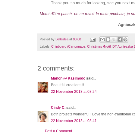
Thank you so much for looking, see you next m
Merci d'être passé, on se revoit le mois prochain, je 
Agnieszk
Posted by
Bellaidea
at
08:00
Labels:
Chipboard /Cartonnage
,
Christmas /Noël
,
DT Agnieszka B
2 comments:
Manon @ Kasimodo
said...
Beautiful creations!!!
22 November 2013 at 08:24
Cindy C.
said...
Both projects wonderful!! Love the non-traditional c
22 November 2013 at 08:41
Post a Comment