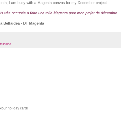
onth, I am busy with a Magenta canvas for my December project.
suis très occupée a faire une toile Magenta pour mon projet de décembre.
a Bellaidea - DT Magenta
ellaidea
olour holiday card!