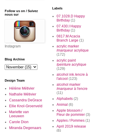
Labels
Follow us on / Suivez
nous sur
07.1028.D Happy
Birthday
(1)
07.430.I Happy
Birthday
(1)
0817.M Acacia
Branch Large
(1)
Instagram
acrylic marker
/marqueur acrylique
(172)
Blog Archive
acrylic paint
/peinture acrylique
(129)
alcohol ink /encre à
l'alcool
(123)
Design Team
alcohol marker
Hélène Métivier
/marqueur à l'encre
(11)
Nathalie Métivier
Alphabets
(2)
Cassandra DeGrace
Animal
(6)
Ellie Knol-Groenveld
Apple blossom /
Mariette van
Fleur de pommier
(3)
Leeuwen
Apples / Pommes
(1)
Carole Dion
April 2019 release
Miranda Degenaars
(6)