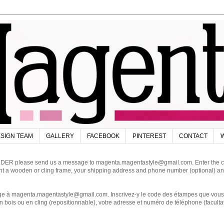
SIGN TEAM
GALLERY
FACEBOOK
PINTEREST
CONTACT
W
DER please send us a message to magenta.magentastyle@gmail.com. Enter the code
ant a wooden or cling frame, your shipping address and phone number (optional) an
magenta.magentastyle@gmail.com. Inscrivez-y le code des étampes que vous dés
 bois ou en cling (repositionnable), votre adresse et numéro de téléphone (facultat