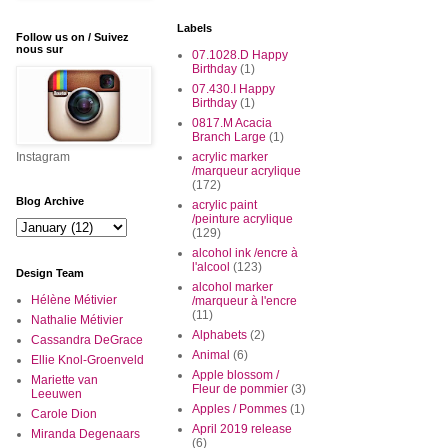
Labels
Follow us on / Suivez
nous sur
07.1028.D Happy
Birthday
(1)
07.430.I Happy
Birthday
(1)
0817.M Acacia
Branch Large
(1)
Instagram
acrylic marker
/marqueur acrylique
(172)
Blog Archive
acrylic paint
/peinture acrylique
(129)
alcohol ink /encre à
l'alcool
(123)
Design Team
alcohol marker
Hélène Métivier
/marqueur à l'encre
(11)
Nathalie Métivier
Alphabets
(2)
Cassandra DeGrace
Animal
(6)
Ellie Knol-Groenveld
Apple blossom /
Mariette van
Fleur de pommier
(3)
Leeuwen
Apples / Pommes
(1)
Carole Dion
April 2019 release
Miranda Degenaars
(6)