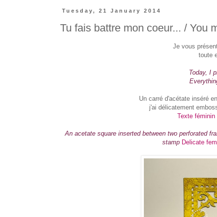
Tuesday, 21 January 2014
Tu fais battre mon coeur... / You 
Je vous présent
toute 
Today, I p
Everything
Un carré d'acétate inséré e
j'ai délicatement embos
Texte féminin 
An acetate square inserted between two perforated fra
stamp
Delicate fem