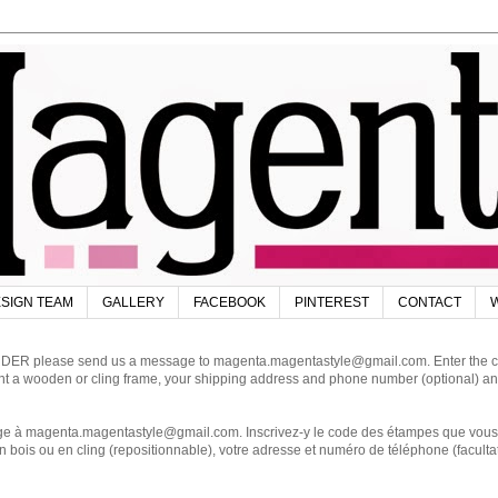
SIGN TEAM
GALLERY
FACEBOOK
PINTEREST
CONTACT
W
DER please send us a message to magenta.magentastyle@gmail.com. Enter the code
ant a wooden or cling frame, your shipping address and phone number (optional) an
magenta.magentastyle@gmail.com. Inscrivez-y le code des étampes que vous dés
 bois ou en cling (repositionnable), votre adresse et numéro de téléphone (facultat