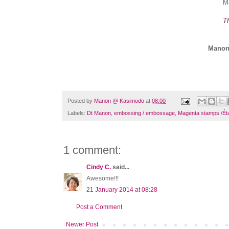
Me
Th
Manon
Posted by
Manon @ Kasimodo
at
08:00
Labels:
Dt Manon
,
embossing / embossage
,
Magenta stamps /É
1 comment:
Cindy C.
said...
Awesome!!!
21 January 2014 at 08:28
Post a Comment
Newer Post