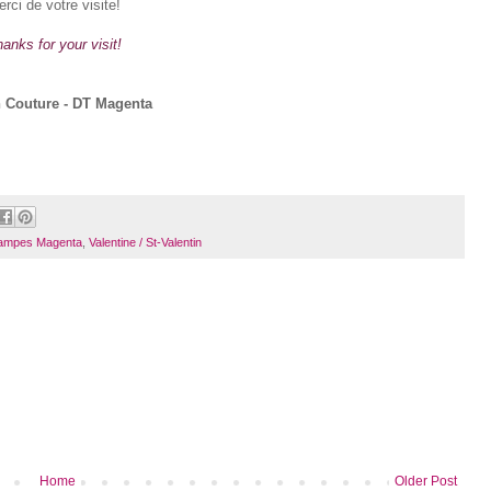
rci de votre visite!
anks for your visit!
 Couture - DT Magenta
tampes Magenta
,
Valentine / St-Valentin
Home
Older Post