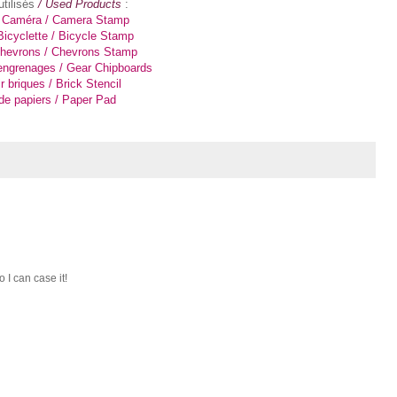
utilisés
/ Used Products
:
 Caméra / Camera Stamp
icyclette / Bicycle Stamp
hevrons / Chevrons Stamp
engrenages / Gear Chipboards
r briques / Brick Stencil
de papiers / Paper Pad
 I can case it!