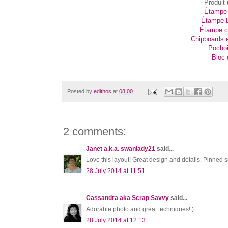
Produit 
Étampe
Étampe B
Étampe c
Chipboards 
Pochoi
Bloc 
Posted by
edithos
at
08:00
2 comments:
Janet a.k.a. swanlady21
said...
Love this layout! Great design and details. Pinned so
28 July 2014 at 11:51
Cassandra aka Scrap Savvy
said...
Adorable photo and great techniques!:)
28 July 2014 at 12:13