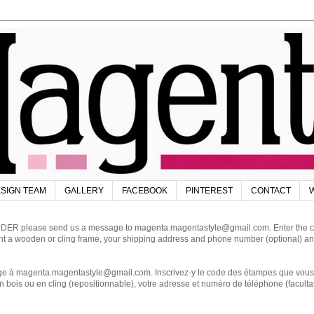
SIGN TEAM
GALLERY
FACEBOOK
PINTEREST
CONTACT
W
DER please send us a message to magenta.magentastyle@gmail.com. Enter the code
ant a wooden or cling frame, your shipping address and phone number (optional) an
magenta.magentastyle@gmail.com. Inscrivez-y le code des étampes que vous dés
 bois ou en cling (repositionnable), votre adresse et numéro de téléphone (facultat