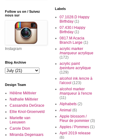
Labels
Follow us on / Suivez
nous sur
07.1028.D Happy
Birthday
(1)
07.430.I Happy
Birthday
(1)
0817.M Acacia
Branch Large
(1)
Instagram
acrylic marker
/marqueur acrylique
(172)
Blog Archive
acrylic paint
/peinture acrylique
(129)
alcohol ink /encre à
l'alcool
(123)
Design Team
alcohol marker
Hélène Métivier
/marqueur à l'encre
(11)
Nathalie Métivier
Alphabets
(2)
Cassandra DeGrace
Animal
(6)
Ellie Knol-Groenveld
Apple blossom /
Mariette van
Fleur de pommier
(3)
Leeuwen
Apples / Pommes
(1)
Carole Dion
April 2019 release
Miranda Degenaars
(6)