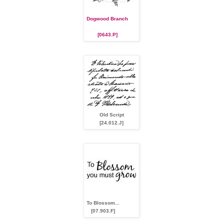
Dogwood Branch
[0643.P]
Old Script
[24.012.J]
To Blossom...
[07.903.F]