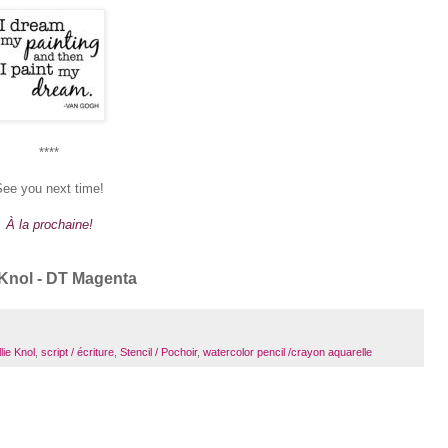
****
See you next time!
À la prochaine!
 Knol - DT Magenta
lie Knol
,
script / écriture
,
Stencil / Pochoir
,
watercolor pencil /crayon aquarelle