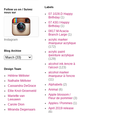
Labels
Follow us on / Suivez
nous sur
07.1028.D Happy
Birthday
(1)
07.430.I Happy
Birthday
(1)
0817.M Acacia
Branch Large
(1)
Instagram
acrylic marker
/marqueur acrylique
(172)
Blog Archive
acrylic paint
/peinture acrylique
(129)
alcohol ink /encre à
l'alcool
(123)
Design Team
alcohol marker
Hélène Métivier
/marqueur à l'encre
(11)
Nathalie Métivier
Alphabets
(2)
Cassandra DeGrace
Animal
(6)
Ellie Knol-Groenveld
Apple blossom /
Mariette van
Fleur de pommier
(3)
Leeuwen
Apples / Pommes
(1)
Carole Dion
April 2019 release
Miranda Degenaars
(6)