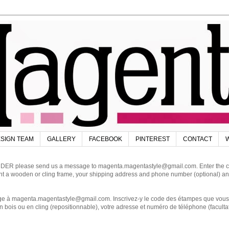
SIGN TEAM
GALLERY
FACEBOOK
PINTEREST
CONTACT
W
DER please send us a message to magenta.magentastyle@gmail.com. Enter the code
ant a wooden or cling frame, your shipping address and phone number (optional) an
magenta.magentastyle@gmail.com. Inscrivez-y le code des étampes que vous dés
 bois ou en cling (repositionnable), votre adresse et numéro de téléphone (facultat