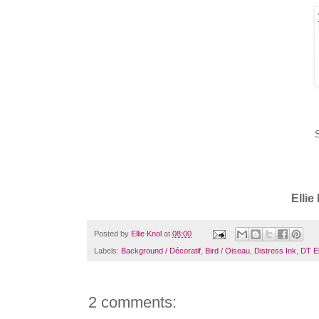
Ellie
Posted by
Ellie Knol
at
08:00
Labels:
Background / Décoratif
,
Bird / Oiseau
,
Distress Ink
,
DT El
2 comments: