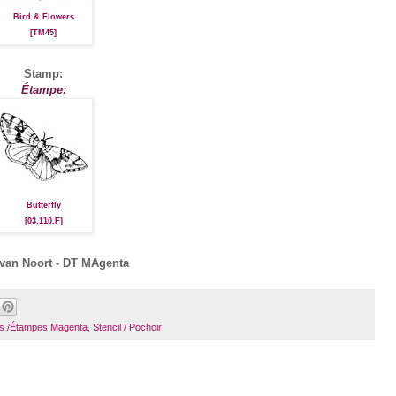
Bird & Flowers
[TM45]
Stamp:
Étampe:
Butterfly
[03.110.F]
van Noort - DT MAgenta
s /Étampes Magenta
,
Stencil / Pochoir