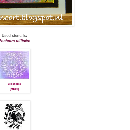
Used stencils:
Pochoirs utilisés:
Blossoms
[MC01]