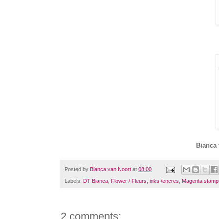
Bianca 
Posted by
Bianca van Noort
at
08:00
Labels:
DT Bianca
,
Flower / Fleurs
,
inks /encres
,
Magenta stamp
2 comments: