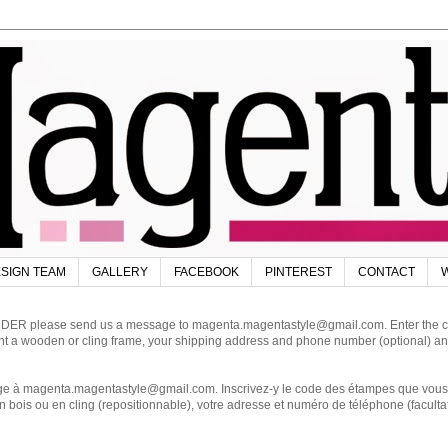
SIGN TEAM
GALLERY
FACEBOOK
PINTEREST
CONTACT
W
DER please send us a message to magenta.magentastyle@gmail.com. Enter the code
ant a wooden or cling frame, your shipping address and phone number (optional) an
magenta.magentastyle@gmail.com. Inscrivez-y le code des étampes que vous dés
 bois ou en cling (repositionnable), votre adresse et numéro de téléphone (facultat