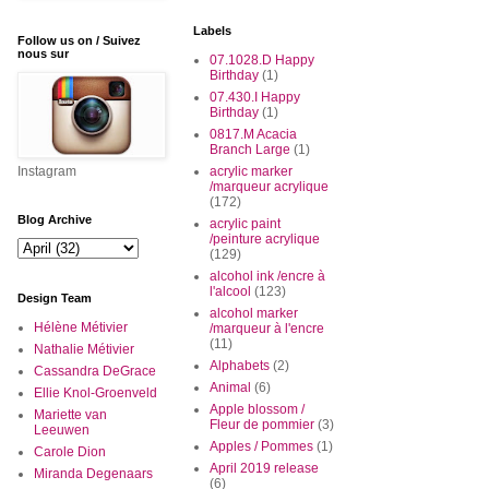
Labels
Follow us on / Suivez
nous sur
07.1028.D Happy
Birthday
(1)
07.430.I Happy
Birthday
(1)
0817.M Acacia
Branch Large
(1)
Instagram
acrylic marker
/marqueur acrylique
(172)
Blog Archive
acrylic paint
/peinture acrylique
(129)
alcohol ink /encre à
l'alcool
(123)
Design Team
alcohol marker
Hélène Métivier
/marqueur à l'encre
(11)
Nathalie Métivier
Alphabets
(2)
Cassandra DeGrace
Animal
(6)
Ellie Knol-Groenveld
Apple blossom /
Mariette van
Fleur de pommier
(3)
Leeuwen
Apples / Pommes
(1)
Carole Dion
April 2019 release
Miranda Degenaars
(6)