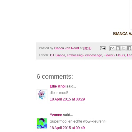
BIANCA V
Posted by
Bianca van Noort
at
08:00
Labels:
DT Bianca
,
embossing / embossage
,
Flower / Fleurs
,
Lea
6 comments:
Ellie Knol
said...
die is mooi!
18 April 2015 at 08:29
Yvonne
said...
Supermooi en echte wow-kleuren✨
18 April 2015 at 09:49