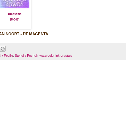
Blossoms
[MC01]
AN NOORT - DT MAGENTA
f / Feuille
,
Stencil / Pochoir
,
watercolor ink crystals