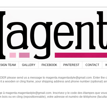
SIGN TEAM
GALLERY
FACEBOOK
PINTEREST
CONTACT
W
DER please send us a message to magenta.magentastyle@gmail.com. Enter the code
ant a wooden or cling frame, your shipping address and phone number (optional) an
magenta.magentastyle@gmail.com. Inscrivez-y le code des étampes que vous dés
 bois ou en cling (repositionnable), votre adresse et numéro de téléphone (facultat