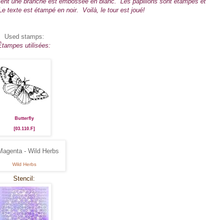
ment une branche est embossée en blanc. Les papillons sont étampés et
e texte est étampé en noir. Voilà, le tour est joué!
Used stamps:
Étampes utilisées:
Butterfly
[03.110.F]
Wild Herbs
Stencil: