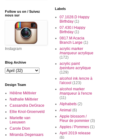
Labels
Follow us on / Suivez
nous sur
07.1028.D Happy
Birthday
(1)
07.430.I Happy
Birthday
(1)
0817.M Acacia
Branch Large
(1)
Instagram
acrylic marker
/marqueur acrylique
(172)
Blog Archive
acrylic paint
/peinture acrylique
(129)
alcohol ink /encre à
l'alcool
(123)
Design Team
alcohol marker
Hélène Métivier
/marqueur à l'encre
(11)
Nathalie Métivier
Alphabets
(2)
Cassandra DeGrace
Animal
(6)
Ellie Knol-Groenveld
Apple blossom /
Mariette van
Fleur de pommier
(3)
Leeuwen
Apples / Pommes
(1)
Carole Dion
April 2019 release
Miranda Degenaars
(6)