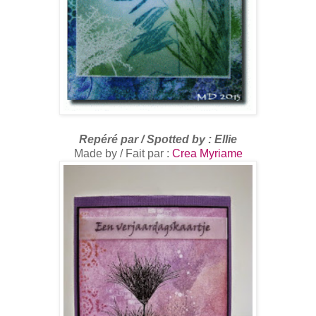
R
epéré par /
Spotted by
: Ellie
Made by / Fait par :
Crea Myriame