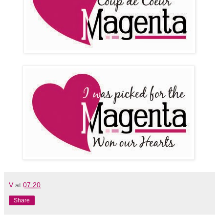
V
at
07:20
Share