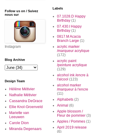
Labels
Follow us on / Suivez
nous sur
07.1028.D Happy
Birthday
(1)
07.430.I Happy
Birthday
(1)
0817.M Acacia
Branch Large
(1)
Instagram
acrylic marker
/marqueur acrylique
(172)
Blog Archive
acrylic paint
/peinture acrylique
(129)
alcohol ink /encre à
l'alcool
(123)
Design Team
alcohol marker
Hélène Métivier
/marqueur à l'encre
(11)
Nathalie Métivier
Alphabets
(2)
Cassandra DeGrace
Animal
(6)
Ellie Knol-Groenveld
Apple blossom /
Mariette van
Fleur de pommier
(3)
Leeuwen
Apples / Pommes
(1)
Carole Dion
April 2019 release
Miranda Degenaars
(6)