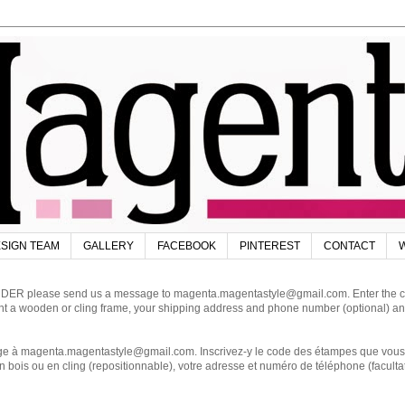
SIGN TEAM
GALLERY
FACEBOOK
PINTEREST
CONTACT
W
DER please send us a message to magenta.magentastyle@gmail.com. Enter the code
ant a wooden or cling frame, your shipping address and phone number (optional) an
magenta.magentastyle@gmail.com. Inscrivez-y le code des étampes que vous dés
 bois ou en cling (repositionnable), votre adresse et numéro de téléphone (facultat