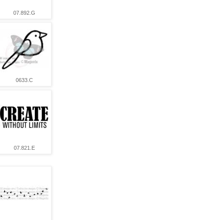
07.892.G
0633.C
07.821.E