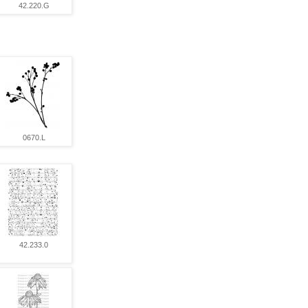
42.220.G
0670.L
42.233.0