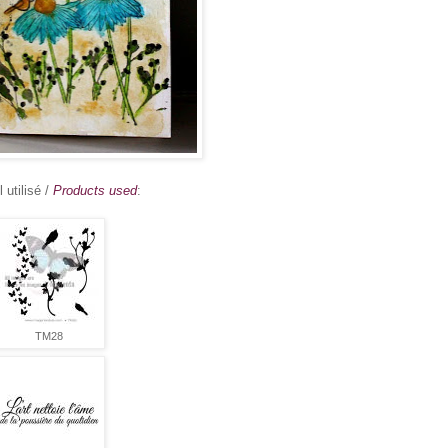
 utilisé /
Products used
:
TM28