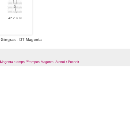
42.207.N
 Gingras - DT Magenta
Magenta stamps /Étampes Magenta
,
Stencil / Pochoir