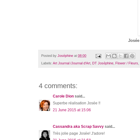
Josée
Posted by
Joséphine
at
08:00
Labels:
Art Journal /Journal d'Art
,
DT Joséphine
,
Flower / Fleurs
,
4 comments:
Carole Dion
said...
Superbe réalisation Josée !!
21 June 2015 at 15:06
Cassandra aka Scrap Savvy
said...
Très jolie page Josée! J'adore!