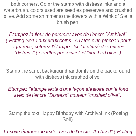
both corners. Color the stamp with distress inks and a
waterbrush, colors used are seedles preserves and crushed
olive. Add some shimmer to the flowers with a Wink of Stella
brush pen.
Etampez la fleur de pommier avec de l'encre "Archival"
("Potting Soil") aux deux coins. A l'aide d'un pinceau pour
aquarelle, colorez l'étampe. Ici j'ai utilisé des encres
"distress" ("seedles preserves" et "crushed olive").
Stamp the script background randomly on the background
with distress ink crushed olive.
Etampez l'étampe texte d'une façon aléatoire sur le fond
avec de l'encre "Distress" couleur "crushed olive".
Stamp the text Happy Birthday with Archival ink (Potting
Soil).
Ensuite étampez le texte avec de l'encre "Archival" ("Potting