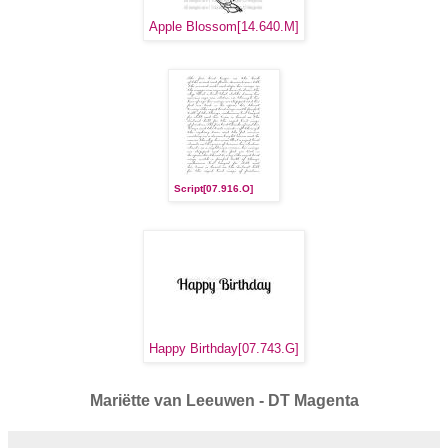
Apple Blossom[14.640.M]
Script[07.916.O]
Happy Birthday[07.743.G]
Mari
ë
tte van Leeuwen - DT Magenta