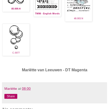
85.009.H
TM98 - English Words
48.003.N
C.0077
Mari
ë
tte van Leeuwen - DT Magenta
Mariëtte
at
08:00
Share