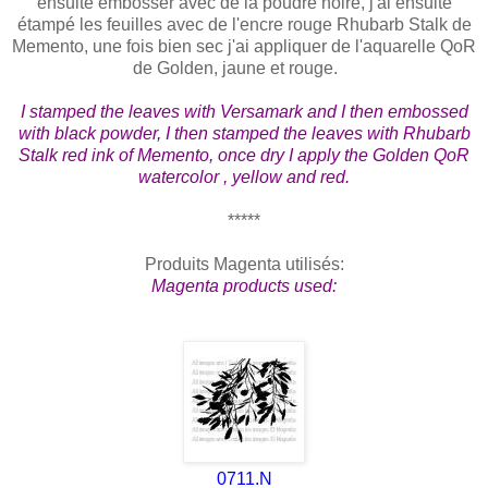
ensuite embosser avec de la poudre noire, j'ai ensuite
étampé les feuilles avec de l'encre rouge Rhubarb Stalk de
Memento, une fois bien sec j'ai appliquer de l'aquarelle QoR
de Golden, jaune et rouge.
I stamped the leaves with Versamark and I then embossed
with black powder, I then stamped the
leaves
with Rhubarb
Stalk
red ink
of Memento, once dry I apply the Golden QoR
watercolor , yellow and red.
*****
Produits Magenta utilisés:
Magenta products used:
0711.N