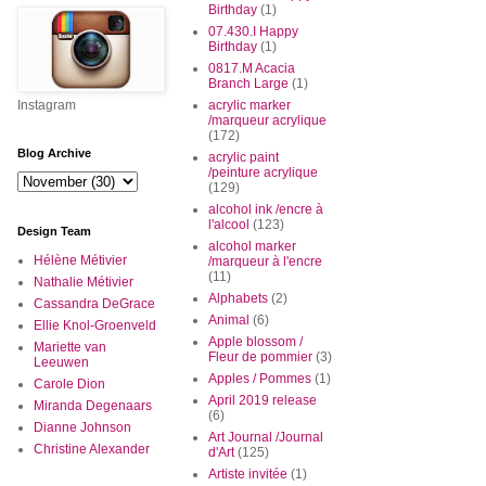
Birthday
(1)
07.430.I Happy
Birthday
(1)
0817.M Acacia
Branch Large
(1)
Instagram
acrylic marker
/marqueur acrylique
(172)
Blog Archive
acrylic paint
/peinture acrylique
(129)
alcohol ink /encre à
l'alcool
(123)
Design Team
alcohol marker
Hélène Métivier
/marqueur à l'encre
(11)
Nathalie Métivier
Alphabets
(2)
Cassandra DeGrace
Animal
(6)
Ellie Knol-Groenveld
Apple blossom /
Mariette van
Fleur de pommier
(3)
Leeuwen
Apples / Pommes
(1)
Carole Dion
April 2019 release
Miranda Degenaars
(6)
Dianne Johnson
Art Journal /Journal
Christine Alexander
d'Art
(125)
Artiste invitée
(1)