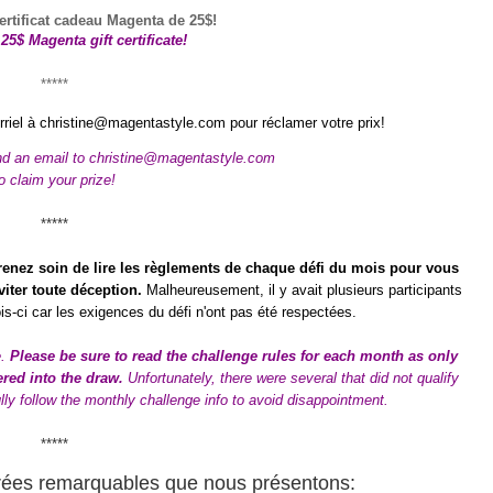
ertificat cadeau Magenta de 25$
!
25$ Magenta gift certificate!
*****
rriel à
christine@magentastyle.com
pour réclamer votre prix!
nd an email to
christine@magentastyle.com
o claim your prize!
*****
 prenez soin de lire les règlements de chaque défi du mois pour vous
viter toute déception.
Malheureusement, il y avait plusieurs participants
is-ci car les
exigences du défi n'ont pas été respectées.
e.
Please be sure to read the challenge rules for each month as only
red into the draw.
Unfortunately, there were several that did not qualify
ully follow the monthly challenge info to avoid disappointment.
*****
rées remarquables que nous présentons: