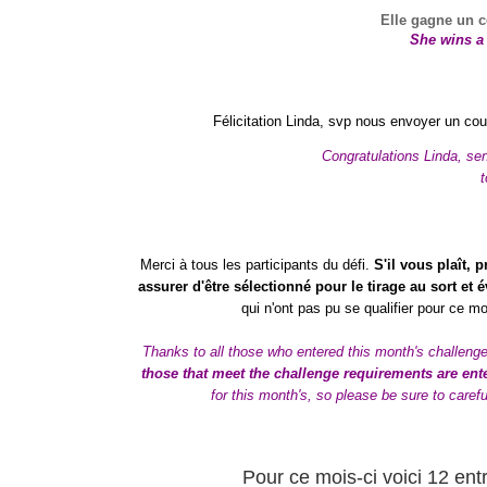
Elle gagne un c
She wins a 
Félicitation Linda, svp nous envoyer un cou
Congratulations Linda, se
t
Merci à tous les participants du défi.
S'il vous plaît,
assurer d'être sélectionné pour le tirage au sort et é
qui n'ont pas pu se qualifier pour ce mo
Thanks to all those who entered this month's challeng
those that meet the challenge requirements are ente
for this month's, so please be sure to caref
Pour ce mois-ci voici 12
ent