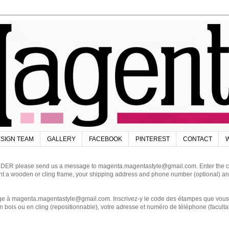
SIGN TEAM
GALLERY
FACEBOOK
PINTEREST
CONTACT
W
DER please send us a message to magenta.magentastyle@gmail.com. Enter the code
ant a wooden or cling frame, your shipping address and phone number (optional) an
magenta.magentastyle@gmail.com. Inscrivez-y le code des étampes que vous dés
 bois ou en cling (repositionnable), votre adresse et numéro de téléphone (facultat