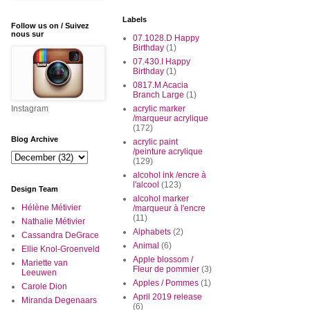
Labels
Follow us on / Suivez
nous sur
07.1028.D Happy
Birthday
(1)
07.430.I Happy
Birthday
(1)
0817.M Acacia
Branch Large
(1)
Instagram
acrylic marker
/marqueur acrylique
(172)
Blog Archive
acrylic paint
/peinture acrylique
(129)
alcohol ink /encre à
l'alcool
(123)
Design Team
alcohol marker
Hélène Métivier
/marqueur à l'encre
(11)
Nathalie Métivier
Alphabets
(2)
Cassandra DeGrace
Animal
(6)
Ellie Knol-Groenveld
Apple blossom /
Mariette van
Fleur de pommier
(3)
Leeuwen
Apples / Pommes
(1)
Carole Dion
April 2019 release
Miranda Degenaars
(6)