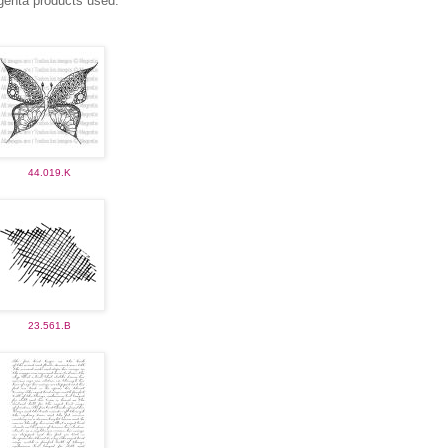
enta products used:
44.019.K
23.561.B