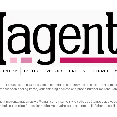
SIGN TEAM
GALLERY
FACEBOOK
PINTEREST
CONTACT
W
DER please send us a message to magenta.magentastyle@gmail.com. Enter the code
ant a wooden or cling frame, your shipping address and phone number (optional) an
magenta.magentastyle@gmail.com. Inscrivez-y le code des étampes que vous dés
 bois ou en cling (repositionnable), votre adresse et numéro de téléphone (facultat