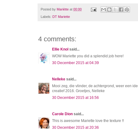
Posted by
Mariëtte
at
00:00
Labels:
DT Mariette
4 comments:
Ellie Knol
said...
WOW Mariette you did a splendid job here!
30 December 2015 at 04:39
Nelleke
said...
Mooi zeg, die vlinder, de achtergrond, weer een id
creatief 2016. Groetjes, Nelleke
30 December 2015 at 16:56
Carole Dion
said...
This is awesome Mariette love the texture !!
30 December 2015 at 20:36