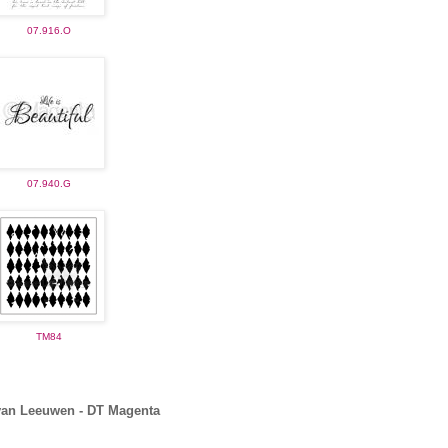
07.916.O
07.940.G
TM84
 van Leeuwen - DT Magenta