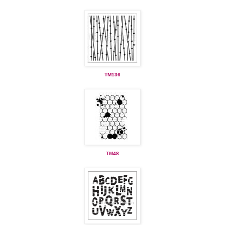
TM136
TM48