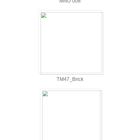
MNU 008
TM47_Brick