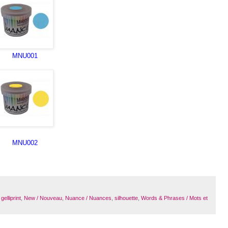
MNU001
MNU002
gelliprint
,
New / Nouveau
,
Nuance / Nuances
,
silhouette
,
Words & Phrases / Mots et