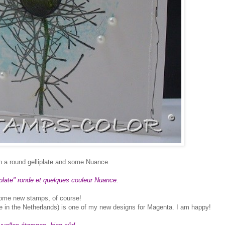
th a round gelliplate and some Nuance.
liplate" ronde et quelques couleur Nuance.
ome new stamps, of course!
here in the Netherlands) is one of my new designs for Magenta. I am happy!