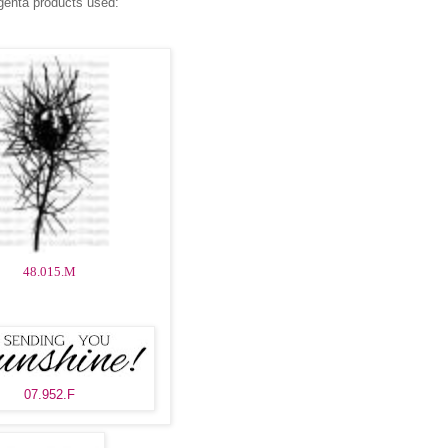
enta products used:
48.015.M
07.952.F