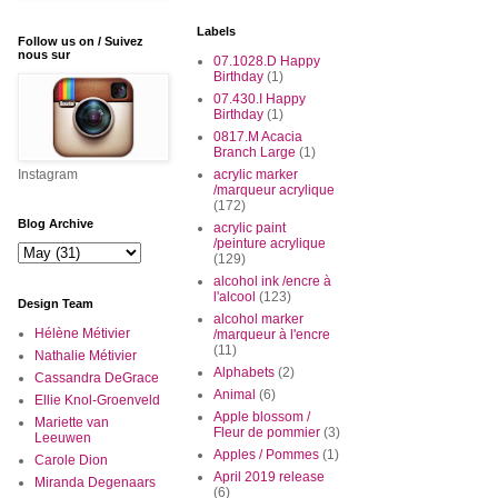
Labels
Follow us on / Suivez
nous sur
07.1028.D Happy
Birthday
(1)
07.430.I Happy
Birthday
(1)
0817.M Acacia
Branch Large
(1)
Instagram
acrylic marker
/marqueur acrylique
(172)
Blog Archive
acrylic paint
/peinture acrylique
(129)
alcohol ink /encre à
l'alcool
(123)
Design Team
alcohol marker
Hélène Métivier
/marqueur à l'encre
(11)
Nathalie Métivier
Alphabets
(2)
Cassandra DeGrace
Animal
(6)
Ellie Knol-Groenveld
Apple blossom /
Mariette van
Fleur de pommier
(3)
Leeuwen
Apples / Pommes
(1)
Carole Dion
April 2019 release
Miranda Degenaars
(6)