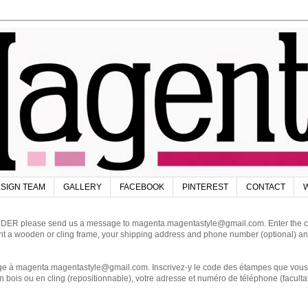
SIGN TEAM
GALLERY
FACEBOOK
PINTEREST
CONTACT
W
DER please send us a message to magenta.magentastyle@gmail.com. Enter the code
ant a wooden or cling frame, your shipping address and phone number (optional) an
magenta.magentastyle@gmail.com. Inscrivez-y le code des étampes que vous dés
 bois ou en cling (repositionnable), votre adresse et numéro de téléphone (facultat