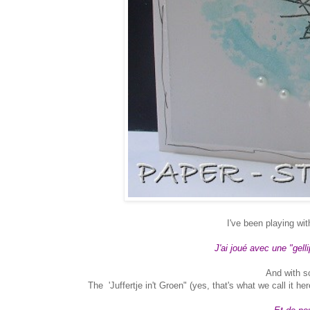
I've been playing wi
J'ai joué avec une "gel
And with s
The 'Juffertje in't Groen" (yes, that's what we call it 