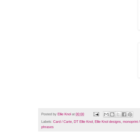
Posted by
Ellie Knol
at
00:00
Labels:
Card / Carte
,
DT Ellie Knol
,
Ellie Knol designs
,
monoprint / 
phrases