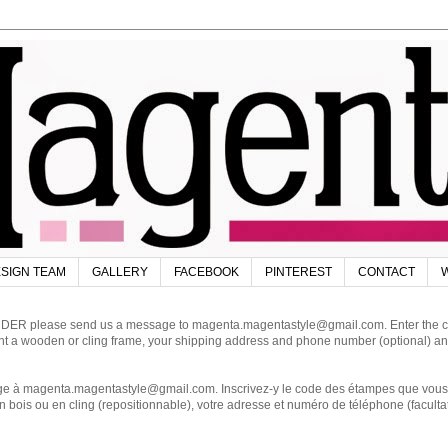
SIGN TEAM
GALLERY
FACEBOOK
PINTEREST
CONTACT
W
DER please send us a message to magenta.magentastyle@gmail.com. Enter the code
ant a wooden or cling frame, your shipping address and phone number (optional) an
magenta.magentastyle@gmail.com. Inscrivez-y le code des étampes que vous dés
 bois ou en cling (repositionnable), votre adresse et numéro de téléphone (facultat