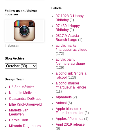
Labels
Follow us on / Suivez
nous sur
07.1028.D Happy
Birthday
(1)
07.430.I Happy
Birthday
(1)
0817.M Acacia
Branch Large
(1)
Instagram
acrylic marker
/marqueur acrylique
(172)
Blog Archive
acrylic paint
/peinture acrylique
(129)
alcohol ink /encre à
l'alcool
(123)
Design Team
alcohol marker
Hélène Métivier
/marqueur à l'encre
(11)
Nathalie Métivier
Alphabets
(2)
Cassandra DeGrace
Animal
(6)
Ellie Knol-Groenveld
Apple blossom /
Mariette van
Fleur de pommier
(3)
Leeuwen
Apples / Pommes
(1)
Carole Dion
April 2019 release
Miranda Degenaars
(6)