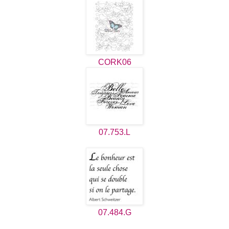
CORK06
07.753.L
07.484.G