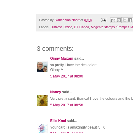
Posted by
Bianca van Noort
at
00:00
Labels:
Distress Oxide
,
DT Bianca
,
Magenta stamps /Étampes M
3 comments:
Ginny Maxam
said...
so pretty, I love the rich colors!
Ginny M
5 May 2017 at 08:00
Nancy
said...
Very pretty card, Bianca! I love the colours and th
5 May 2017 at 08:58
Ellie Knol
said...
Your card is amazingly beautiful :0