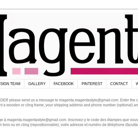
SIGN TEAM
GALLERY
FACEBOOK
PINTEREST
CONTACT
W
DER please send us a message to magenta.magentastyle@gmail.com. Enter the code
ant a wooden or cling frame, your shipping address and phone number (optional) an
magenta.magentastyle@gmail.com. Inscrivez-y le code des étampes que vous dés
 bois ou en cling (repositionnable), votre adresse et numéro de téléphone (facultat