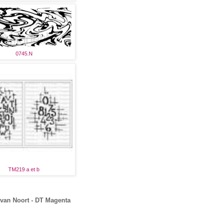
0745.N
TM219 a et b
van Noort - DT Magenta