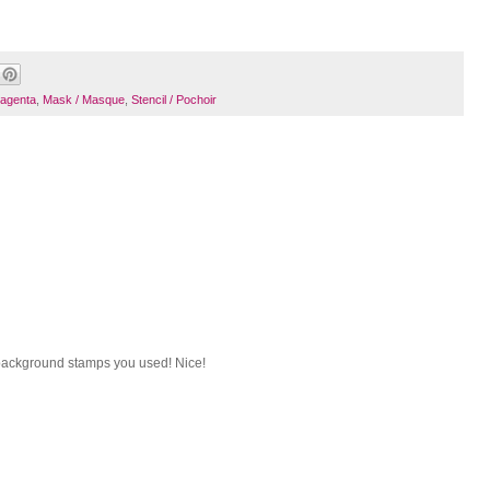
agenta
,
Mask / Masque
,
Stencil / Pochoir
e background stamps you used! Nice!