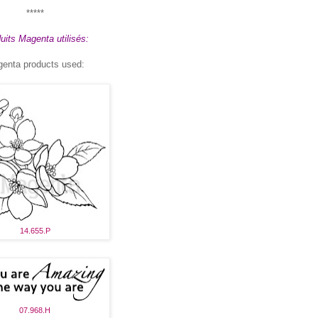
*****
uits Magenta utilisés:
enta products used:
14.655.P
07.968.H