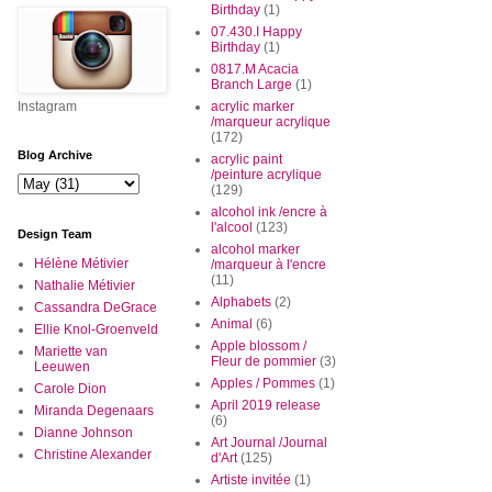
Birthday
(1)
07.430.I Happy
Birthday
(1)
0817.M Acacia
Branch Large
(1)
Instagram
acrylic marker
/marqueur acrylique
(172)
Blog Archive
acrylic paint
/peinture acrylique
(129)
alcohol ink /encre à
l'alcool
(123)
Design Team
alcohol marker
Hélène Métivier
/marqueur à l'encre
(11)
Nathalie Métivier
Alphabets
(2)
Cassandra DeGrace
Animal
(6)
Ellie Knol-Groenveld
Apple blossom /
Mariette van
Fleur de pommier
(3)
Leeuwen
Apples / Pommes
(1)
Carole Dion
April 2019 release
Miranda Degenaars
(6)
Dianne Johnson
Art Journal /Journal
Christine Alexander
d'Art
(125)
Artiste invitée
(1)