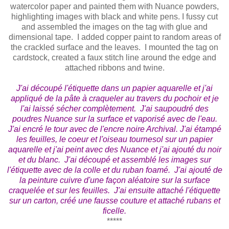
watercolor paper and painted them with Nuance powders,
highlighting images with black and white pens. I fussy cut
and assembled the images on the tag with glue and
dimensional tape. I added copper paint to random areas of
the crackled surface and the leaves. I mounted the tag on
cardstock, created a faux stitch line around the edge and
attached ribbons and twine.
J'ai découpé l'étiquette dans un papier aquarelle et j'ai
appliqué de la pâte à craqueler au travers du pochoir et je
l'ai laissé sécher complètement. J'ai saupoudré des
poudres Nuance sur la surface et vaporisé avec de l'eau.
J'ai encré le tour avec de l'encre noire Archival. J'ai étampé
les feuilles, le coeur et l'oiseau tournesol sur un papier
aquarelle et j'ai peint avec des Nuance et j'ai ajouté du noir
et du blanc. J'ai découpé et assemblé les images sur
l'étiquette avec de la colle et du ruban foamé. J'ai ajouté de
la peinture cuivre d'une façon aléatoire sur la surface
craquelée et sur les feuilles. J'ai ensuite attaché l'étiquette
sur un carton, créé une fausse couture et attaché rubans et
ficelle.
*****