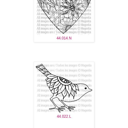
44.014.N
44.022.L