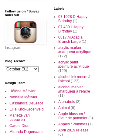
Labels
Follow us on / Suivez
nous sur
07.1028.D Happy
Birthday
(1)
07.430.I Happy
Birthday
(1)
0817.M Acacia
Branch Large
(1)
Instagram
acrylic marker
/marqueur acrylique
(172)
Blog Archive
acrylic paint
/peinture acrylique
(129)
alcohol ink /encre à
l'alcool
(123)
Design Team
alcohol marker
Hélène Métivier
/marqueur à l'encre
(11)
Nathalie Métivier
Alphabets
(2)
Cassandra DeGrace
Animal
(6)
Ellie Knol-Groenveld
Apple blossom /
Mariette van
Fleur de pommier
(3)
Leeuwen
Apples / Pommes
(1)
Carole Dion
April 2019 release
Miranda Degenaars
(6)