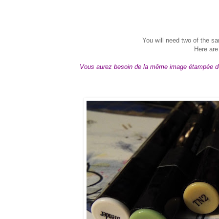
You will need two of the 
Here are
Vous aurez besoin de la même image étampée deux 