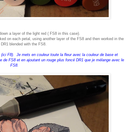
down a layer of the light red ( FS8 in this case).
ked on each petal, using another l
ayer of the FS8 and then worked in the
d DR1 blended with the FS8.
ici F8). Je mets en couleur toute la fleur avec la couleur de base et
che de FS8 et en ajoutant un rouge plus foncé DR1 que je mélange avec le
FS8.