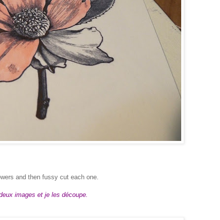
lowers and then fussy cut each one.
 deux images et je les découpe.