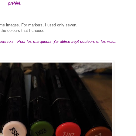
préféré.
same images.
For markers, I used only seven.
 the colours that I choose.
fois. Pour les marqueurs, j'ai utilisé sept couleurs et les voici.