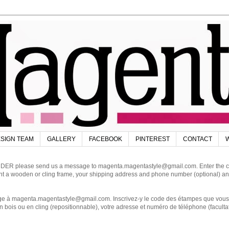
SIGN TEAM
GALLERY
FACEBOOK
PINTEREST
CONTACT
W
DER please send us a message to magenta.magentastyle@gmail.com. Enter the code
ant a wooden or cling frame, your shipping address and phone number (optional) an
magenta.magentastyle@gmail.com. Inscrivez-y le code des étampes que vous dés
 bois ou en cling (repositionnable), votre adresse et numéro de téléphone (facultat