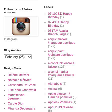
Labels
Follow us on / Suivez
nous sur
07.1028.D Happy
Birthday
(1)
07.430.I Happy
Birthday
(1)
0817.M Acacia
Branch Large
(1)
Instagram
acrylic marker
/marqueur acrylique
(172)
Blog Archive
acrylic paint
/peinture acrylique
(129)
alcohol ink /encre à
l'alcool
(123)
Design Team
alcohol marker
Hélène Métivier
/marqueur à l'encre
(11)
Nathalie Métivier
Alphabets
(2)
Cassandra DeGrace
Animal
(6)
Ellie Knol-Groenveld
Apple blossom /
Mariette van
Fleur de pommier
(3)
Leeuwen
Apples / Pommes
(1)
Carole Dion
April 2019 release
Miranda Degenaars
(6)