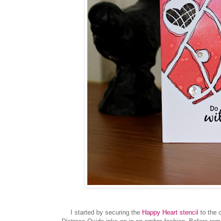
I started by securing the
Happy Heart stencil
to the c