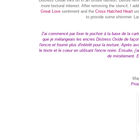
Distress Oxide inks on in an ombre fashion. Before remov
more textural interest. After removing the stencil, I 
Great Love
sentiment and the
Cross Hatched Heart
usi
to provide some shimmer. Last
J'ai commencé par fixer le pochoir à la base de la carte
que je mélangeais les encres Distress Oxide de façon o
l'encre et fournir plus d'intérêt pour la texture. Après av
le texte et le coeur en utilisant l'encre noire. Ensuite,
de miroitement. En
Mag
Prod