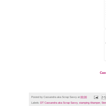
Cas
Posted by
Cassandra aka Scrap Savvy
at
00:00
Labels:
DT Cassandra aka Scrap Savvy
,
stamping /étamper
,
Sten