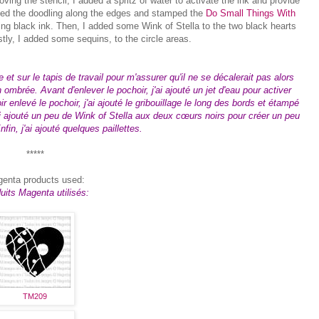
ing the stencil, I added a spritz of water to activate the ink and provide
added the doodling along the edges and stamped the
Do Small Things With
ng black ink. Then, I added some Wink of Stella to the two black hearts
ly, I added some sequins, to the circle areas.
 et sur le tapis de travail pour m'assurer qu'il ne se décalerait pas alors
mbrée. Avant d'enlever le pochoir, j'ai ajouté un jet d'eau pour activer
oir enlevé le pochoir, j'ai ajouté le gribouillage le long des bords et étampé
 j'ai ajouté un peu de Wink of Stella aux deux cœurs noirs pour créer un peu
fin, j'ai ajouté quelques paillettes.
*****
enta products used:
uits Magenta utilisés:
TM209