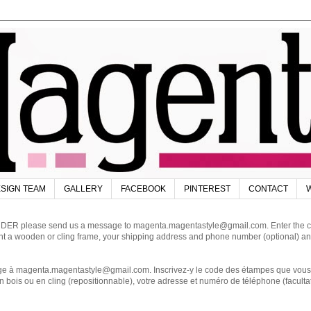
SIGN TEAM
GALLERY
FACEBOOK
PINTEREST
CONTACT
W
DER please send us a message to magenta.magentastyle@gmail.com. Enter the code
ant a wooden or cling frame, your shipping address and phone number (optional) an
magenta.magentastyle@gmail.com. Inscrivez-y le code des étampes que vous dés
 bois ou en cling (repositionnable), votre adresse et numéro de téléphone (facultat