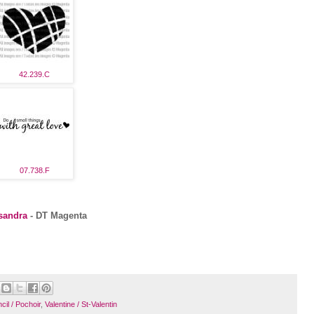
42.239.C
07.738.F
sandra
- DT Magenta
cil / Pochoir
,
Valentine / St-Valentin