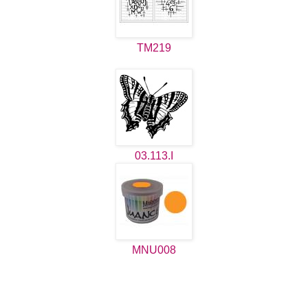
TM219
03.113.I
MNU008