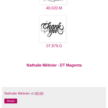
40.020.M
07.979.G
N
athal
ie Métivier
- DT Magenta
Nathalie Métivier
at
00:00
Share