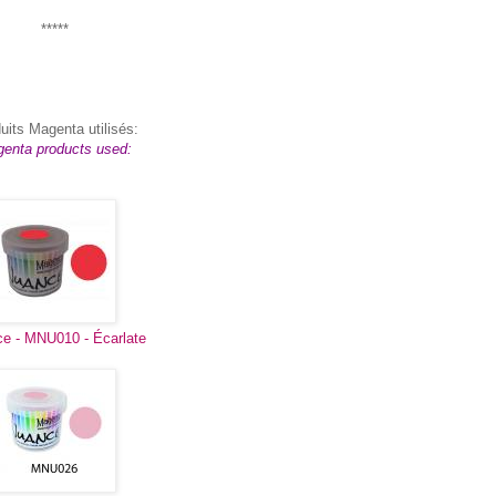
*****
uits Magenta utilisés:
enta products used:
e - MNU010 - Écarlate