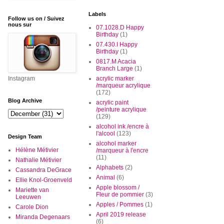
Labels
Follow us on / Suivez
nous sur
07.1028.D Happy
Birthday
(1)
07.430.I Happy
Birthday
(1)
0817.M Acacia
Branch Large
(1)
Instagram
acrylic marker
/marqueur acrylique
(172)
Blog Archive
acrylic paint
/peinture acrylique
(129)
alcohol ink /encre à
l'alcool
(123)
Design Team
alcohol marker
Hélène Métivier
/marqueur à l'encre
(11)
Nathalie Métivier
Alphabets
(2)
Cassandra DeGrace
Animal
(6)
Ellie Knol-Groenveld
Apple blossom /
Mariette van
Fleur de pommier
(3)
Leeuwen
Apples / Pommes
(1)
Carole Dion
April 2019 release
Miranda Degenaars
(6)