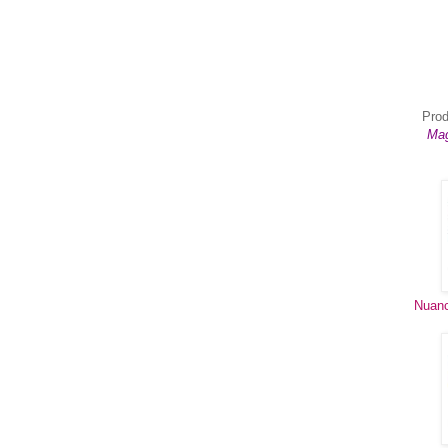
Prod
Mag
Nuanc