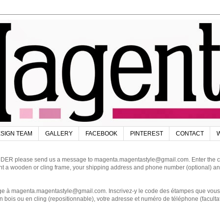
SIGN TEAM
GALLERY
FACEBOOK
PINTEREST
CONTACT
W
DER please send us a message to magenta.magentastyle@gmail.com. Enter the code
ant a wooden or cling frame, your shipping address and phone number (optional) an
magenta.magentastyle@gmail.com. Inscrivez-y le code des étampes que vous dés
 bois ou en cling (repositionnable), votre adresse et numéro de téléphone (facultat