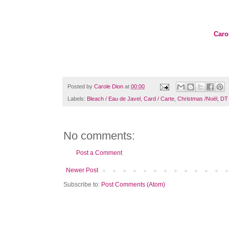
Caro
Posted by
Carole Dion
at
00:00
Labels:
Bleach / Eau de Javel
,
Card / Carte
,
Christmas /Noël
,
DT 
No comments:
Post a Comment
Newer Post
Subscribe to:
Post Comments (Atom)