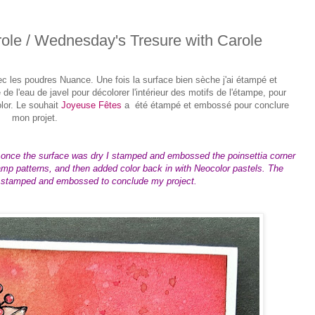
ole / Wednesday's Tresure with Carole
avec les poudres Nuance. Une fois la surface bien sèche j'ai étampé et
sé de l'eau de javel pour décolorer l'intérieur des motifs de l'étampe, pour
lor. Le souhait
Joyeuse Fêtes
a été étampé et embossé pour conclure
mon projet.
 once the surface was dry I stamped and embossed the poinsettia corner
tamp patterns, and then added color back in with Neocolor pastels. The
 stamped and embossed to conclude my project.