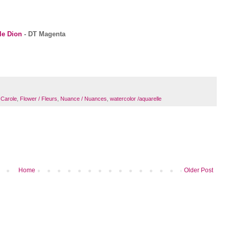
le Dion
- DT Magenta
Carole
,
Flower / Fleurs
,
Nuance / Nuances
,
watercolor /aquarelle
Home
Older Post