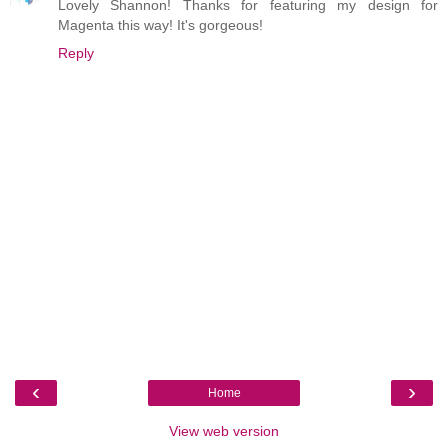
Lovely Shannon! Thanks for featuring my design for
Magenta this way! It's gorgeous!
Reply
‹
›
Home
View web version