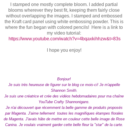
I stamped one mostly complete bloom. I added partial
blooms wherever they best fit, keeping them fairly close
without overlapping the images. I stamped and embossed
the Kraft card panel using white embossing powder. This is
where the fun began with colored pencils! Here is a link to
my video tutorial:
https://www.youtube.com/watch?v=4bqaxkihhzw&t=83s
I hope you enjoy!
Bonjour!
Je suis très heureuse de figurer sur le blog ce mois-ci! Je m'appelle
Shannon Smith.
Je suis une créatrice et crée des vidéos hebdomadaires pour ma chaîne
YouTube Crafty Shannonigans.
Je n'ai découvert que récemment la belle gamme de produits proposés
par Magenta. J'aime tellement toutes les magnifiques étampes florales
de Magenta. J'avais hâte de mettre en couleur cette belle image de Rose
Canina. Je voulais vraiment garder cette belle fleur la "star" de la carte.