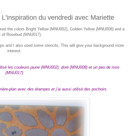
/ L'inspiration du vendredi avec Mariette
used the colors Bright Yellow (MNU002), Golden Yellow (MNU008) and a
 bit of Rosebud (MNU017).
mps and I also used some stencils, This will give your background more
interest.
utilisé les couleurs jaune (MNU002), doré (MNU008) et un peu de rose
(MNU017).
rière-plan avec des étampes et j’ai aussi utilisé des pochoirs.