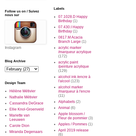
Labels
Follow us on / Suivez
nous sur
07.1028.D Happy
Birthday
(1)
07.430.I Happy
Birthday
(1)
0817.M Acacia
Branch Large
(1)
Instagram
acrylic marker
/marqueur acrylique
(172)
Blog Archive
acrylic paint
/peinture acrylique
(129)
alcohol ink /encre à
l'alcool
(123)
Design Team
alcohol marker
Hélène Métivier
/marqueur à l'encre
(11)
Nathalie Métivier
Alphabets
(2)
Cassandra DeGrace
Animal
(6)
Ellie Knol-Groenveld
Apple blossom /
Mariette van
Fleur de pommier
(3)
Leeuwen
Apples / Pommes
(1)
Carole Dion
April 2019 release
Miranda Degenaars
(6)