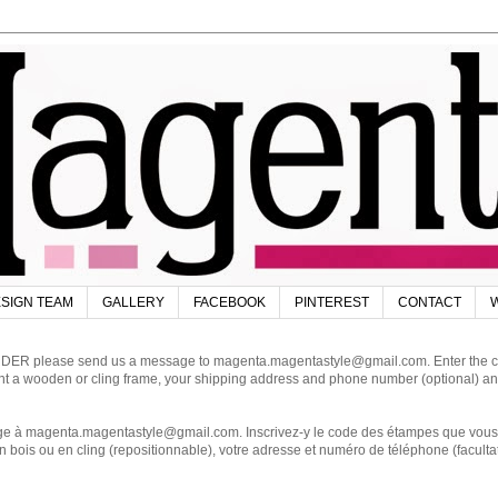
SIGN TEAM
GALLERY
FACEBOOK
PINTEREST
CONTACT
W
DER please send us a message to magenta.magentastyle@gmail.com. Enter the code
ant a wooden or cling frame, your shipping address and phone number (optional) an
magenta.magentastyle@gmail.com. Inscrivez-y le code des étampes que vous dés
 bois ou en cling (repositionnable), votre adresse et numéro de téléphone (facultat