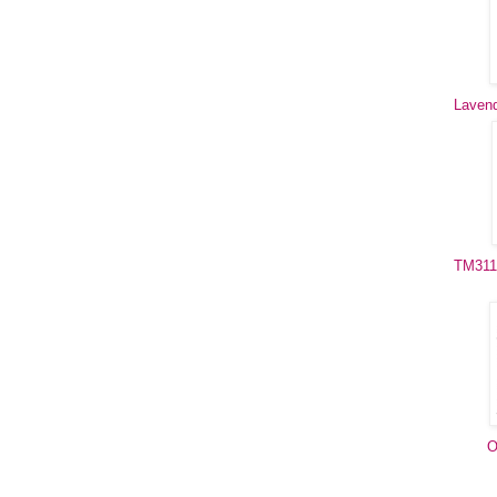
Lavend
TM311 
O