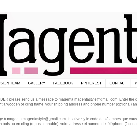
SIGN TEAM
GALLERY
FACEBOOK
PINTEREST
CONTACT
W
DER please send us a message to magenta.magentastyle@gmail.com. Enter the code
ant a wooden or cling frame, your shipping address and phone number (optional) an
magenta.magentastyle@gmail.com. Inscrivez-y le code des étampes que vous dés
 bois ou en cling (repositionnable), votre adresse et numéro de téléphone (facultat