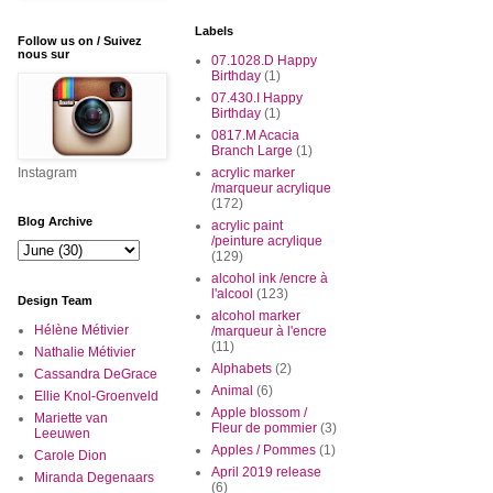
Labels
Follow us on / Suivez
nous sur
07.1028.D Happy
Birthday
(1)
07.430.I Happy
Birthday
(1)
0817.M Acacia
Branch Large
(1)
Instagram
acrylic marker
/marqueur acrylique
(172)
Blog Archive
acrylic paint
/peinture acrylique
(129)
alcohol ink /encre à
l'alcool
(123)
Design Team
alcohol marker
Hélène Métivier
/marqueur à l'encre
(11)
Nathalie Métivier
Alphabets
(2)
Cassandra DeGrace
Animal
(6)
Ellie Knol-Groenveld
Apple blossom /
Mariette van
Fleur de pommier
(3)
Leeuwen
Apples / Pommes
(1)
Carole Dion
April 2019 release
Miranda Degenaars
(6)