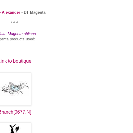
e Alexander
- DT Magenta
*****
uits Magenta utilisés:
enta products used:
ink to boutique
Branch[0677.N]