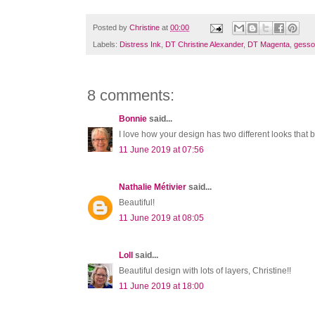
Posted by
Christine
at
00:00
Labels:
Distress Ink
,
DT Christine Alexander
,
DT Magenta
,
gesso
8 comments:
Bonnie
said...
I love how your design has two different looks that b
11 June 2019 at 07:56
Nathalie Métivier
said...
Beautiful!
11 June 2019 at 08:05
Loll
said...
Beautiful design with lots of layers, Christine!!
11 June 2019 at 18:00