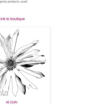
enta products used:
ink to boutique
48.018N