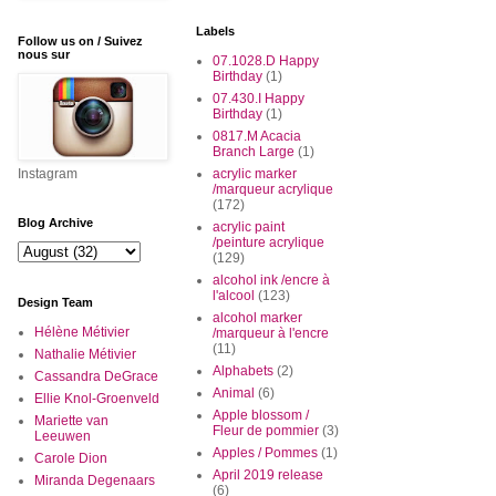
Labels
Follow us on / Suivez
nous sur
07.1028.D Happy
Birthday
(1)
07.430.I Happy
Birthday
(1)
0817.M Acacia
Branch Large
(1)
Instagram
acrylic marker
/marqueur acrylique
(172)
Blog Archive
acrylic paint
/peinture acrylique
(129)
alcohol ink /encre à
l'alcool
(123)
Design Team
alcohol marker
Hélène Métivier
/marqueur à l'encre
(11)
Nathalie Métivier
Alphabets
(2)
Cassandra DeGrace
Animal
(6)
Ellie Knol-Groenveld
Apple blossom /
Mariette van
Fleur de pommier
(3)
Leeuwen
Apples / Pommes
(1)
Carole Dion
April 2019 release
Miranda Degenaars
(6)