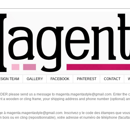
SIGN TEAM
GALLERY
FACEBOOK
PINTEREST
CONTACT
W
DER please send us a message to magenta.magentastyle@gmail.com. Enter the code
ant a wooden or cling frame, your shipping address and phone number (optional) an
magenta.magentastyle@gmail.com. Inscrivez-y le code des étampes que vous dés
 bois ou en cling (repositionnable), votre adresse et numéro de téléphone (facultat