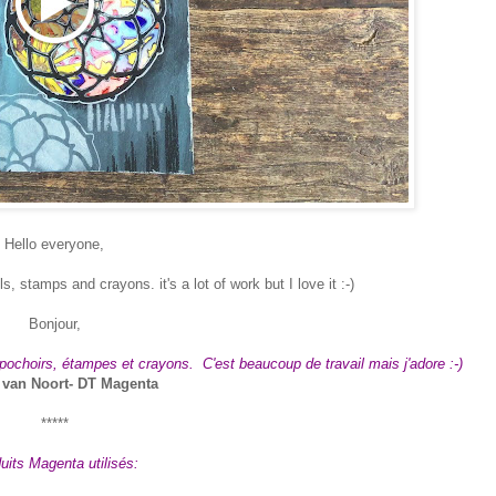
Hello everyone,
ils, stamps and crayons. i
t's a lot of work but I love it :-)
Bonjour,
es pochoirs, étampes et crayons. C'est beaucoup de travail mais j'adore :-)
 van Noort- DT Magenta
*****
uits Magenta utilisés: