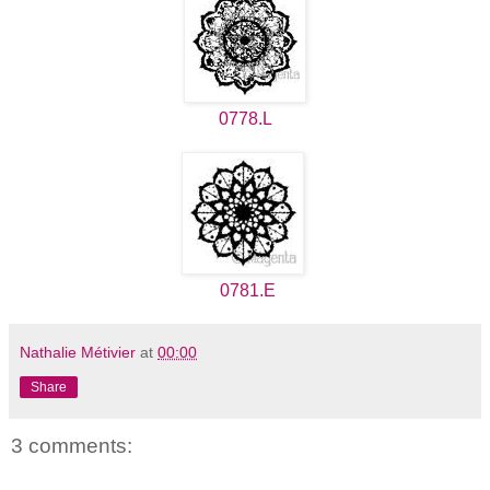
0778.L
0781.E
Nathalie Métivier
at
00:00
Share
3 comments: