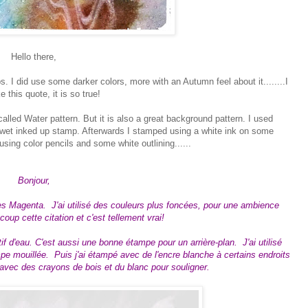
Hello there,
 I did use some darker colors, more with an Autumn feel about it........I
ke this quote, it is so true!
 called Water pattern. But it is also a great background pattern. I used
 wet inked up stamp. Afterwards I stamped using a white ink on some
using color pencils and some white outlining......
Bonjour,
pes Magenta. J'ai utilisé des couleurs plus foncées, pour une ambience
up cette citation et c'est tellement vrai!
 d'eau. C'est aussi une bonne étampe pour un arrière-plan. J'ai utilisé
e mouillée. Puis j'ai étampé avec de l'encre blanche à certains endroits
avec des crayons de bois et du blanc pour souligner.