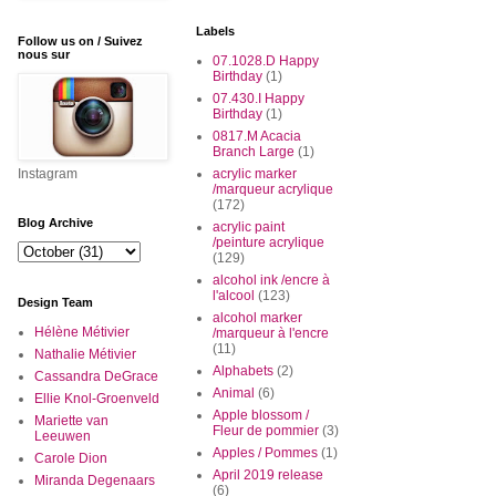
Labels
Follow us on / Suivez
nous sur
07.1028.D Happy
Birthday
(1)
07.430.I Happy
Birthday
(1)
0817.M Acacia
Branch Large
(1)
Instagram
acrylic marker
/marqueur acrylique
(172)
Blog Archive
acrylic paint
/peinture acrylique
(129)
alcohol ink /encre à
l'alcool
(123)
Design Team
alcohol marker
Hélène Métivier
/marqueur à l'encre
(11)
Nathalie Métivier
Alphabets
(2)
Cassandra DeGrace
Animal
(6)
Ellie Knol-Groenveld
Apple blossom /
Mariette van
Fleur de pommier
(3)
Leeuwen
Apples / Pommes
(1)
Carole Dion
April 2019 release
Miranda Degenaars
(6)