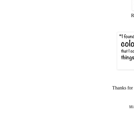
R
Thanks for y
Mi