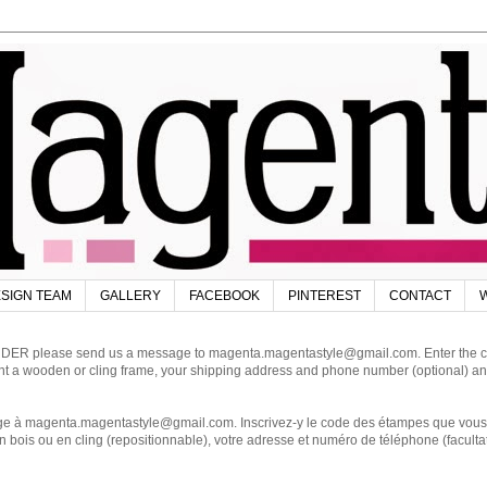
SIGN TEAM
GALLERY
FACEBOOK
PINTEREST
CONTACT
W
DER please send us a message to magenta.magentastyle@gmail.com. Enter the code
ant a wooden or cling frame, your shipping address and phone number (optional) an
magenta.magentastyle@gmail.com. Inscrivez-y le code des étampes que vous dés
 bois ou en cling (repositionnable), votre adresse et numéro de téléphone (facultat