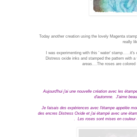
Today another creation using the lovely Magenta stamps.
really li
I was experimenting with this ' water' stamp......it's
Distress oxide inks and stamped the pattern with a
areas....The roses are colored 
Aujourd'hui j'ai une nouvelle création avec les étam
d'automne. J'aime beauco
Je faisais des expériences avec l'étampe appelée motif
des encres Distress Oxide et j'ai étampé avec une étamp
. Les roses sont mises en couleur 