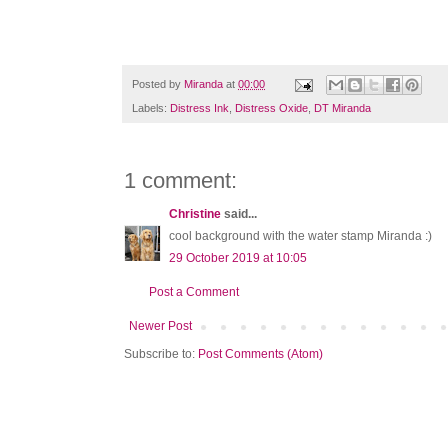
Posted by
Miranda
at
00:00
Labels:
Distress Ink
,
Distress Oxide
,
DT Miranda
1 comment:
Christine
said...
cool background with the water stamp Miranda :)
29 October 2019 at 10:05
Post a Comment
Newer Post
Subscribe to:
Post Comments (Atom)