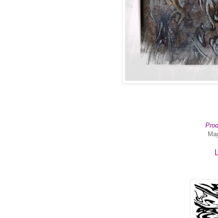
Prod
Mag
L