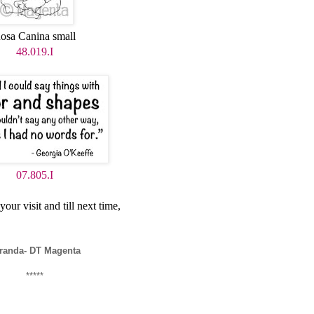
osa Canina small
48.019.I
07.805.I
our visit and till next time,
randa- DT Magenta
*****