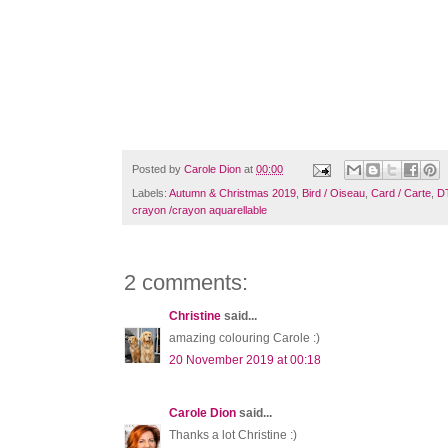
Posted by
Carole Dion
at
00:00
Labels:
Autumn & Christmas 2019
,
Bird / Oiseau
,
Card / Carte
,
D
crayon /crayon aquarellable
2 comments:
Christine
said...
amazing colouring Carole :)
20 November 2019 at 00:18
Carole Dion
said...
Thanks a lot Christine :)