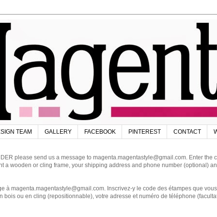
SIGN TEAM
GALLERY
FACEBOOK
PINTEREST
CONTACT
W
DER please send us a message to magenta.magentastyle@gmail.com. Enter the code
ant a wooden or cling frame, your shipping address and phone number (optional) an
magenta.magentastyle@gmail.com. Inscrivez-y le code des étampes que vous dés
 bois ou en cling (repositionnable), votre adresse et numéro de téléphone (facultat