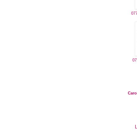
077
07
Caro
L