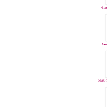
Nuan
Nua
0785.Q