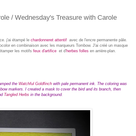
role / Wednesday's Treasure with Carole
ce. j'ai étampé le
chardonneret attentif
avec de l'encre permanente pâle.
Neocolor en combinaison avec les marqueurs Tombow. J'ai créé un masque
 étamper les motifs
feux d'artifice
et d'
herbes folles
en arrière-plan.
tamped the
Watchful Goldfinch
with pale permanent ink. The coloring was
bow markers. I created a mask to cover the bird and its branch, then
nd
Tangled Herbs
in the background.