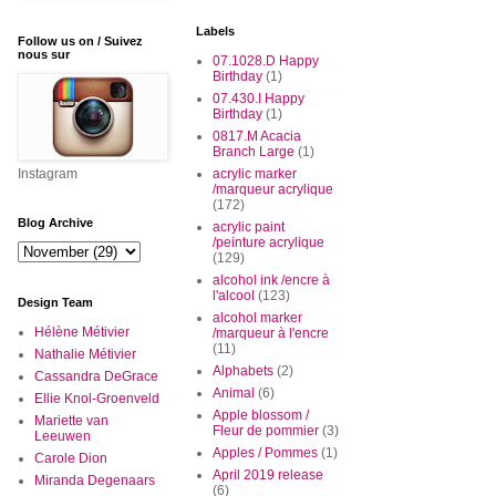
Labels
Follow us on / Suivez
nous sur
07.1028.D Happy
Birthday
(1)
07.430.I Happy
Birthday
(1)
0817.M Acacia
Branch Large
(1)
Instagram
acrylic marker
/marqueur acrylique
(172)
Blog Archive
acrylic paint
/peinture acrylique
(129)
alcohol ink /encre à
l'alcool
(123)
Design Team
alcohol marker
Hélène Métivier
/marqueur à l'encre
(11)
Nathalie Métivier
Alphabets
(2)
Cassandra DeGrace
Animal
(6)
Ellie Knol-Groenveld
Apple blossom /
Mariette van
Fleur de pommier
(3)
Leeuwen
Apples / Pommes
(1)
Carole Dion
April 2019 release
Miranda Degenaars
(6)