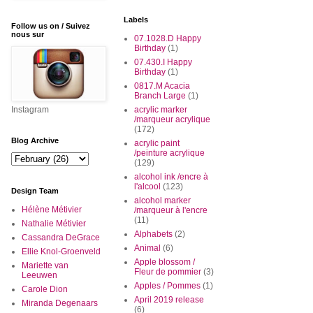
Labels
Follow us on / Suivez
nous sur
07.1028.D Happy
Birthday
(1)
07.430.I Happy
Birthday
(1)
0817.M Acacia
Branch Large
(1)
Instagram
acrylic marker
/marqueur acrylique
(172)
Blog Archive
acrylic paint
/peinture acrylique
(129)
alcohol ink /encre à
l'alcool
(123)
Design Team
alcohol marker
Hélène Métivier
/marqueur à l'encre
(11)
Nathalie Métivier
Alphabets
(2)
Cassandra DeGrace
Animal
(6)
Ellie Knol-Groenveld
Apple blossom /
Mariette van
Fleur de pommier
(3)
Leeuwen
Apples / Pommes
(1)
Carole Dion
April 2019 release
Miranda Degenaars
(6)