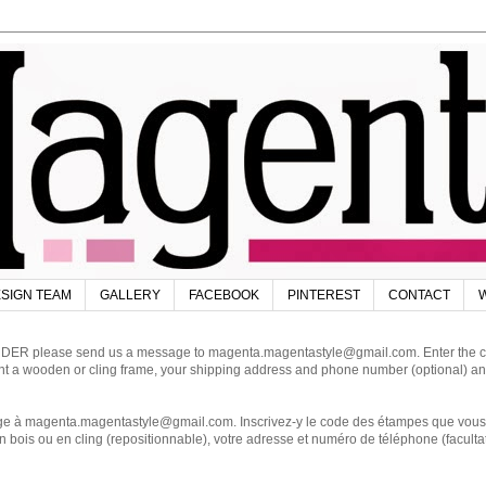
SIGN TEAM
GALLERY
FACEBOOK
PINTEREST
CONTACT
W
DER please send us a message to magenta.magentastyle@gmail.com. Enter the code
ant a wooden or cling frame, your shipping address and phone number (optional) an
magenta.magentastyle@gmail.com. Inscrivez-y le code des étampes que vous dés
 bois ou en cling (repositionnable), votre adresse et numéro de téléphone (facultat