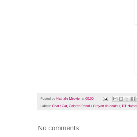
Posted by
Nathalie Métivier
at
00:00
Labels:
Chat / Cat
,
Colored Pencil / Crayon de couleur
,
DT Nathal
No comments: