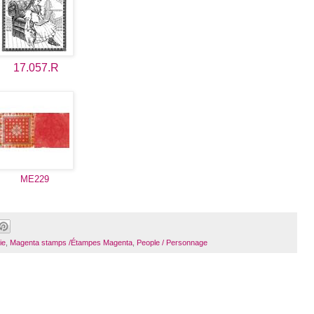
17.057.R
ME229
ie
,
Magenta stamps /Étampes Magenta
,
People / Personnage