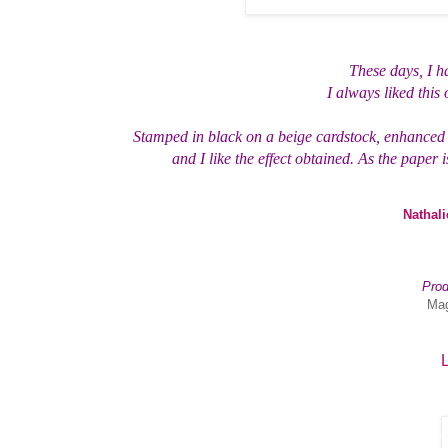
These days, I h
I always liked this
Stamped in black on a beige cardstock, enhanced w
and I like the effect obtained. As the paper i
Nathali
Prod
Mag
L