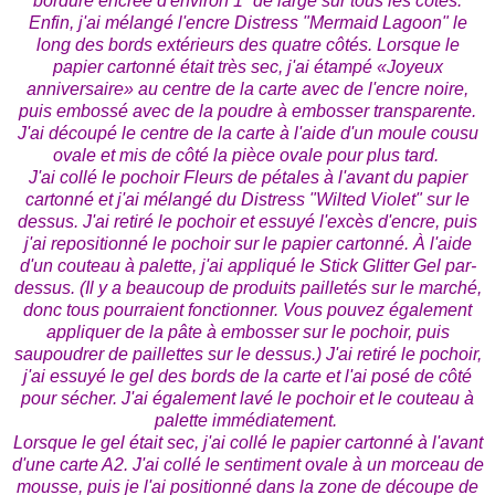
bordure encrée d'environ 1 ”de large sur tous les côtés.
Enfin, j'ai mélangé l'encre Distress "Mermaid Lagoon" le
long des bords extérieurs des quatre côtés. Lorsque le
papier cartonné était très sec, j'ai étampé «Joyeux
anniversaire» au centre de la carte avec de l'encre noire,
puis embossé avec de la poudre à embosser transparente.
J'ai découpé le centre de la carte à l'aide d'un moule cousu
ovale et mis de côté la pièce ovale pour plus tard.
J'ai collé le pochoir Fleurs de pétales à l'avant du papier
cartonné et j'ai mélangé du Distress "Wilted Violet" sur le
dessus. J'ai retiré le pochoir et essuyé l'excès d'encre, puis
j'ai repositionné le pochoir sur le papier cartonné. À l'aide
d'un couteau à palette, j'ai appliqué le Stick Glitter Gel par-
dessus. (Il y a beaucoup de produits pailletés sur le marché,
donc tous pourraient fonctionner. Vous pouvez également
appliquer de la pâte à embosser sur le pochoir, puis
saupoudrer de paillettes sur le dessus.) J'ai retiré le pochoir,
j'ai essuyé le gel des bords de la carte et l'ai posé de côté
pour sécher. J'ai également lavé le pochoir et le couteau à
palette immédiatement.
Lorsque le gel était sec, j'ai collé le papier cartonné à l'avant
d'une carte A2. J'ai collé le sentiment ovale à un morceau de
mousse, puis je l'ai positionné dans la zone de découpe de