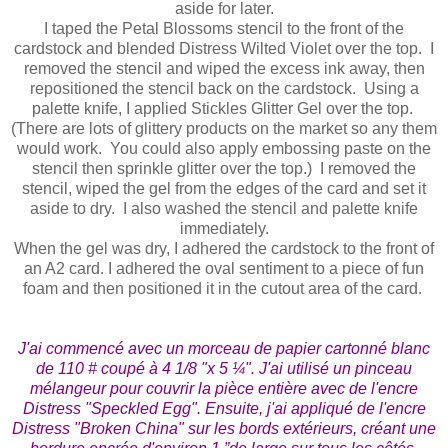
aside for later.
I taped the Petal Blossoms stencil to the front of the
cardstock and blended Distress Wilted Violet over the top. I
removed the stencil and wiped the excess ink away, then
repositioned the stencil back on the cardstock. Using a
palette knife, I applied Stickles Glitter Gel over the top.
(There are lots of glittery products on the market so any them
would work. You could also apply embossing paste on the
stencil then sprinkle glitter over the top.) I removed the
stencil, wiped the gel from the edges of the card and set it
aside to dry. I also washed the stencil and palette knife
immediately.
When the gel was dry, I adhered the cardstock to the front of
an A2 card. I adhered the oval sentiment to a piece of fun
foam and then positioned it in the cutout area of the card.
J'ai commencé avec un morceau de papier cartonné blanc
de 110 # coupé à 4 1/8 "x 5 ¼". J'ai utilisé un pinceau
mélangeur pour couvrir la pièce entière avec de l'encre
Distress "Speckled Egg". Ensuite, j'ai appliqué de l'encre
Distress "Broken China" sur les bords extérieurs, créant une