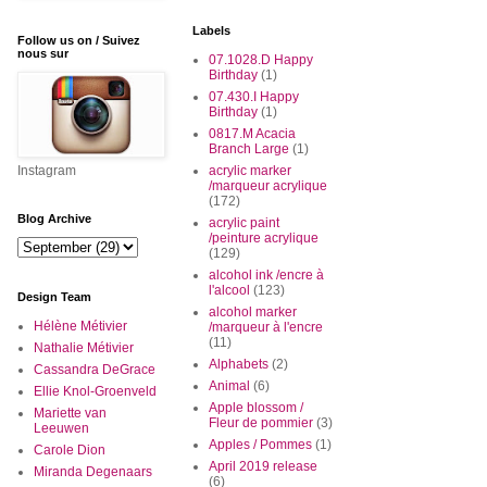
Labels
Follow us on / Suivez
nous sur
07.1028.D Happy
Birthday
(1)
07.430.I Happy
Birthday
(1)
0817.M Acacia
Branch Large
(1)
Instagram
acrylic marker
/marqueur acrylique
(172)
Blog Archive
acrylic paint
/peinture acrylique
(129)
alcohol ink /encre à
l'alcool
(123)
Design Team
alcohol marker
Hélène Métivier
/marqueur à l'encre
(11)
Nathalie Métivier
Alphabets
(2)
Cassandra DeGrace
Animal
(6)
Ellie Knol-Groenveld
Apple blossom /
Mariette van
Fleur de pommier
(3)
Leeuwen
Apples / Pommes
(1)
Carole Dion
April 2019 release
Miranda Degenaars
(6)