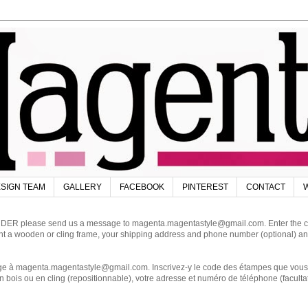
SIGN TEAM
GALLERY
FACEBOOK
PINTEREST
CONTACT
W
DER please send us a message to magenta.magentastyle@gmail.com. Enter the code
ant a wooden or cling frame, your shipping address and phone number (optional) an
magenta.magentastyle@gmail.com. Inscrivez-y le code des étampes que vous dés
 bois ou en cling (repositionnable), votre adresse et numéro de téléphone (facultat