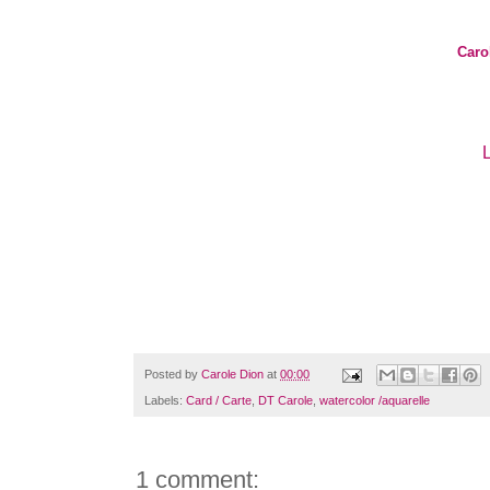
Caro
L
Posted by
Carole Dion
at
00:00
Labels:
Card / Carte
,
DT Carole
,
watercolor /aquarelle
1 comment: