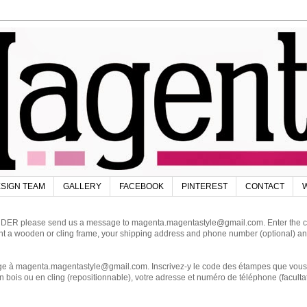
SIGN TEAM
GALLERY
FACEBOOK
PINTEREST
CONTACT
W
DER please send us a message to magenta.magentastyle@gmail.com. Enter the code
ant a wooden or cling frame, your shipping address and phone number (optional) an
magenta.magentastyle@gmail.com. Inscrivez-y le code des étampes que vous dés
 bois ou en cling (repositionnable), votre adresse et numéro de téléphone (facultat