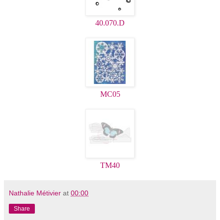
40.070.D
MC05
TM40
Nathalie Métivier
at
00:00
Share