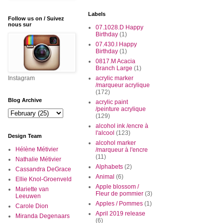
Labels
Follow us on / Suivez
nous sur
07.1028.D Happy
Birthday
(1)
07.430.I Happy
Birthday
(1)
0817.M Acacia
Branch Large
(1)
Instagram
acrylic marker
/marqueur acrylique
(172)
Blog Archive
acrylic paint
/peinture acrylique
(129)
alcohol ink /encre à
l'alcool
(123)
Design Team
alcohol marker
Hélène Métivier
/marqueur à l'encre
(11)
Nathalie Métivier
Alphabets
(2)
Cassandra DeGrace
Animal
(6)
Ellie Knol-Groenveld
Apple blossom /
Mariette van
Fleur de pommier
(3)
Leeuwen
Apples / Pommes
(1)
Carole Dion
April 2019 release
Miranda Degenaars
(6)