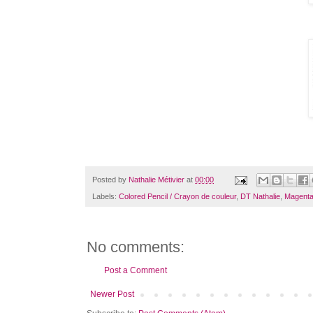
Posted by
Nathalie Métivier
at
00:00
Labels:
Colored Pencil / Crayon de couleur
,
DT Nathalie
,
Magenta
No comments:
Post a Comment
Newer Post