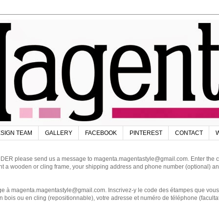
SIGN TEAM
GALLERY
FACEBOOK
PINTEREST
CONTACT
W
DER please send us a message to magenta.magentastyle@gmail.com. Enter the code
ant a wooden or cling frame, your shipping address and phone number (optional) an
magenta.magentastyle@gmail.com. Inscrivez-y le code des étampes que vous dés
 bois ou en cling (repositionnable), votre adresse et numéro de téléphone (facultat